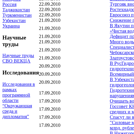
22.09.2010
Тургояк вн
Россия
22.09.2010
Ростехнадз
Таджикистан
22.09.2010
Евросоюз п
Туркменистан
21.09.2010
Снижение п
Узбекистан
В Якутии п
Украина
21.09.2010
«Чистая во
21.09.2010
Дефицит пр
Научные
21.09.2010
Много воды
труды
Специалист
21.09.2010
Чебоксарск
Научные труды
21.09.2010
Златоустов
СВО ВЕКЦА
В РусГидро
20.09.2010
гидротехни
Исследования
20.09.2010
Всемирный 
В Узбекиста
20.09.2010
Исследования в
гидрогеоло
рамках
Гидротехни
17.09.2010
программной
нарушения
области
17.09.2010
Очищать во
“Окружающая
Госсовет К
17.09.2010
среда и
средних и 
дипломатия”
17.09.2010
Спасут ли 
"Силовые м
17.09.2010
млрд. рубл
В Нижегоро