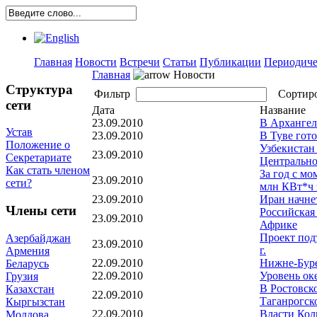
Главная
Новости
Встречи
Статьи
Публикации
Периодиче
Главная
Новости
Структура
Фильтр
Сортир
сети
Дата
Название
23.09.2010
В Архангел
Устав
23.09.2010
В Туве гот
Положение о
Узбекистан
23.09.2010
Секретариате
Центральн
Как стать членом
За год с мо
23.09.2010
сети?
млн КВт*ч 
23.09.2010
Иран начне
Члены сети
Российская
23.09.2010
Африке
Проект под
Азербайджан
23.09.2010
г.
Армения
22.09.2010
Нижне-Бур
Беларусь
22.09.2010
Уровень ок
Грузия
В Ростовск
Казахстан
22.09.2010
Таганрогск
Кыргызстан
22.09.2010
Власти Кол
Молдова