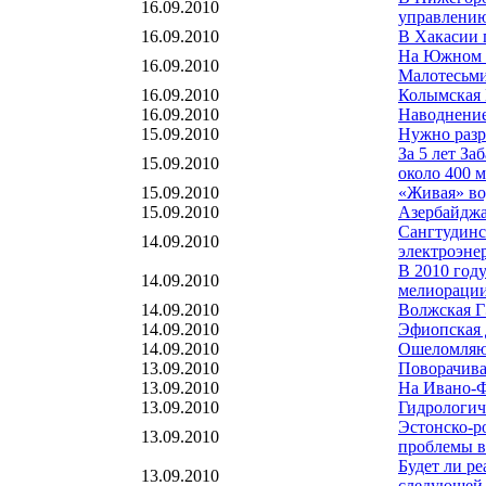
16.09.2010
управлению
16.09.2010
В Хакасии 
На Южном У
16.09.2010
Малотесьм
16.09.2010
Колымская 
16.09.2010
Наводнение
15.09.2010
Нужно разр
За 5 лет За
15.09.2010
около 400 м
15.09.2010
«Живая» во
15.09.2010
Азербайджа
Сангтудинск
14.09.2010
электроэне
В 2010 год
14.09.2010
мелиораци
14.09.2010
Волжская Г
14.09.2010
Эфиопская д
14.09.2010
Ошеломляющ
13.09.2010
Поворачива
13.09.2010
На Ивано-Ф
13.09.2010
Гидрологич
Эстонско-р
13.09.2010
проблемы в
Будет ли р
13.09.2010
следующей 