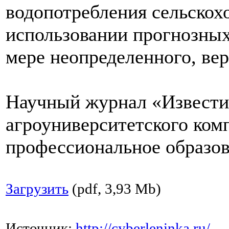
водопотребления сельскох
использовании прогнозных
мере неопределенного, ве
Научный журнал «Извести
агроуниверситетского ком
профессиональное образова
Загрузить
(pdf, 3,93 Mb)
Источник:
http://cyberleninka.ru/