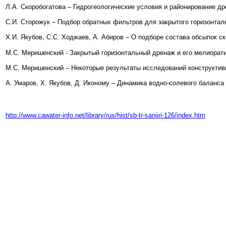
Л.А. Скоробогатова – Гидрогеологические условия и районирование д
С.И. Сторожук – Подбор обратных фильтров для закрытого горизонтал
Х.И. Якубов, С.С. Ходжаев, А. Абиров – О подборе состава обсыпок с
М.С. Меришенский - Закрытый горизонтальный дренаж и его мелиорат
М.С. Меришенский – Некоторые результаты исследований конструктив
А. Умаров, Х. Якубов, Д. Иконому – Динамика водно-солевого баланс
http://www.cawater-info.net/library/rus/hist/sb-tr-saniiri-126/index.htm