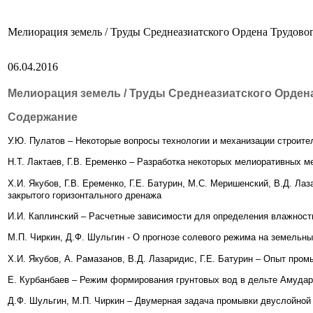
Мелиорация земель / Труды Среднеазиатского Ордена Трудовог
06.04.2016
Мелиорация земель / Труды Среднеазиатского Ордена
Содержание
У.Ю. Пулатов – Некоторые вопросы технологии и механизации строите
Н.Т. Лактаев, Г.В. Еременко – Разработка некоторых мелиоративных 
Х.И. Якубов, Г.В. Еременко, Г.Е. Батурин, М.С. Меришенский, В.Д. Л
закрытого горизонтального дренажа
И.И. Каплинский – Расчетные зависимости для определения влажности
М.П. Чиркин, Д.Ф. Шульгин - О прогнозе солевого режима на земельн
Х.И. Якубов, А. Рамазанов, В.Д. Лазаридис, Г.Е. Батурин – Опыт про
Е. Курбанбаев – Режим формирования грунтовых вод в дельте Амуда
Д.Ф. Шульгин, М.П. Чиркин – Двумерная задача промывки двуслойной