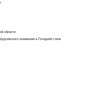
Р
ой области
Шурузякского понижения в Голодной степи