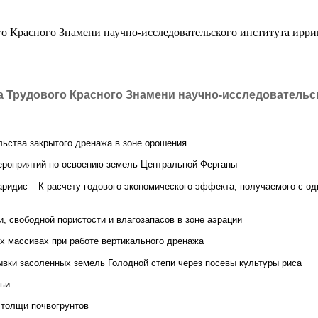
о Красного Знамени научно-исследовательского института ирриг
 Трудового Красного Знамени научно-исследовательско
льства закрытого дренажа в зоне орошения
мероприятий по освоению земель Центральной Ферганы
азаридис – К расчету годового экономического эффекта, получаемого с о
, свободной пористости и влагозапасов в зоне аэрации
ых массивах при работе вертикального дренажа
мывки засоленных земель Голодной степи через посевы культуры риса
рьи
 толщи почвогрунтов