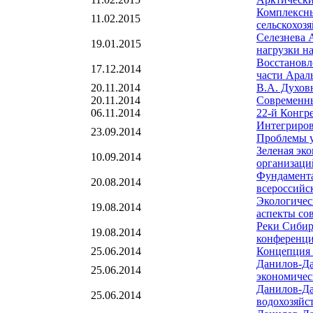
Комплексны
11.02.2015
сельскохоз
Селезнева 
19.01.2015
нагрузки н
Восстановл
17.12.2014
части Арал
20.11.2014
В.А. Духов
20.11.2014
Современны
06.11.2014
22-й Конгр
Интегриров
23.09.2014
Проблемы у
Зеленая эк
10.09.2014
организаци
Фундамента
20.08.2014
всероссийс
Экологичес
19.08.2014
аспекты со
Реки Сибир
19.08.2014
конференци
25.06.2014
Концепция 
Данилов-Да
25.06.2014
экономичес
Данилов-Да
25.06.2014
водохозяйс