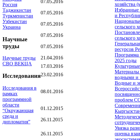
07.05.2016
хозяйства (м
Россия
Избранные 
Таджикистан
07.05.2016
и Республик
Туркменистан
Национальн
Узбекистан
07.05.2016
сельского х
Украина
Постановле
07.05.2016
сельского х
Научные
Генеральна
труды
07.05.2016
ресурсов Р
Программа 
21.04.2016
Научные труды
2025 годы
СВО ВЕКЦА
17.03.2016
Культурные
Материалы 
23.02.2016
Исследования
водными и 
Водные и э
Исследования в
Всероссийс
08.01.2016
рамках
посвященно
программной
проблем СО
области
Современны
01.12.2015
“Окружающая
Кыргызста
среда и
Методическ
26.11.2015
дипломатия”
сотрудничес
Увязка раз
26.11.2015
оценка вза
экосистема