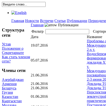
Главная
Новости
Встречи
Статьи
Публикации
Периодиче
Главная
Публикации
Структура
Фильтр
Сортир
сети
Дата
Название
Проблемы с
Устав
19.07.2016
Междунаро
Положение о
2-х т.
Секретариате
Водосбереж
Как стать членом
формирован
05.07.2016
сети?
докладов X
т.
Члены сети
Международ
21.06.2016
посвящённа
2-3 июня 20
Азербайджан
21.06.2016
Доклады ТС
Армения
21.06.2016
Доклады ТС
Беларусь
Перспектив
Грузия
01.06.2016
землеустро
Казахстан
практическ
Кыргызстан
Постановле
Молдова