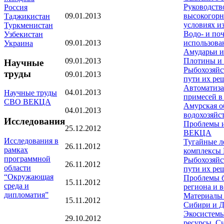
Руководств
Россия
09.01.2013
высокогорн
Таджикистан
условиях и
Туркменистан
Водо- и по
Узбекистан
09.01.2013
использова
Украина
Амударьи и
09.01.2013
Плотины и 
Научные
Рыбохозяйс
труды
09.01.2013
пути их ре
Автоматиза
04.01.2013
Научные труды
примесей в
СВО ВЕКЦА
Амурская о
04.01.2013
водохозяйс
Исследования
Проблемы и
25.12.2012
ВЕКЦА
Исследования в
Тугайные л
26.11.2012
рамках
комплексы
программной
Рыбохозяйс
26.11.2012
области
пути их ре
“Окружающая
Проблемы б
15.11.2012
среда и
региона и 
дипломатия”
Материалы 
15.11.2012
Сибири и Д
Экосистемы
29.10.2012
ресурсы. С