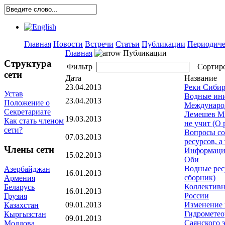
Главная
Новости
Встречи
Статьи
Публикации
Периодиче
Главная
Публикации
Структура
Фильтр
Сортир
сети
Дата
Название
23.04.2013
Реки Сибир
Устав
Водные ини
23.04.2013
Положение о
Международ
Секретариате
Лемешев М.
19.03.2013
Как стать членом
не учит (О 
сети?
Вопросы со
07.03.2013
ресурсов, 
Члены сети
Информацио
15.02.2013
Оби
Водные рес
Азербайджан
16.01.2013
сборник)
Армения
Коллективн
Беларусь
16.01.2013
России
Грузия
09.01.2013
Изменение 
Казахстан
Гидрометео
Кыргызстан
09.01.2013
Саянского 
Молдова