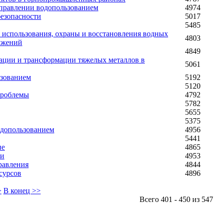
управлении водопользованием
4974
безопасности
5017
5485
 использования, охраны и восстановления водных
4803
ружений
4849
ации и трансформации тяжелых металлов в
5061
ьзованием
5192
5120
проблемы
4792
5782
5655
5375
одопользованием
4956
5441
ие
4865
ии
4953
равления
4844
сурсов
4896
>
В конец >>
Всего 401 - 450 из 547