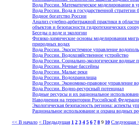
Вода России. Математическое моделирование в 
Вода России. Вода в государственной стратегии 
Водное богатство России
Анализ судебно-арбитражной практики в области
объектов и безопасности гидротехнических соо
Беседы о воде и экологии
Физико-химические основы моделирования мигр
природных водах
Вода России. Экосистемное управление водопол
Вода России. Водохозяйственное устройство
Вода России. Социально-экологические водные 
Вода России. Речные бассейны
Вода России. Малые реки
Вода России. Водохранилища
Вода России. Экономико-правовое управление в
Вода России. Водно-ресурсный потенциал
Водные ресурсы и их рациональное использован
Наводнения на территории Российской Федерац
Экологическая безопасность региона: аспекты уп
Рациональное использование и охрана водных ре
<< В начало
< Предыдущая
1
2
3
4
5
6
7
8
9
10
Следующая 