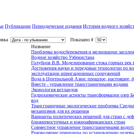
ьи
Публикации
Периодические издания
История водного хозяйс
овка
Показано #
Название
Проблемы водосбережения и мелиорации засолен
Водное хозяйство Узбекистана
Голубцов В.В. Моделирование стока горных рек
Достижения науки и передовые технологии по в
эксплуатации ирригационных сооружений
Вода в Центральной Азии: прошлое, настоящее, 
Вместе - управление трансграничными водами
Эконология ветландов
Гидрохимические аспекты трансформации озер Бел
вод
Трансграничные экологические проблемы Средн
механизмов для их решения
Варианты политических решений для стран с деф
ближневосточных и южноафриканских стран
Совместное управление трансграничными водото
Руководящие принципы по установлению целевых 