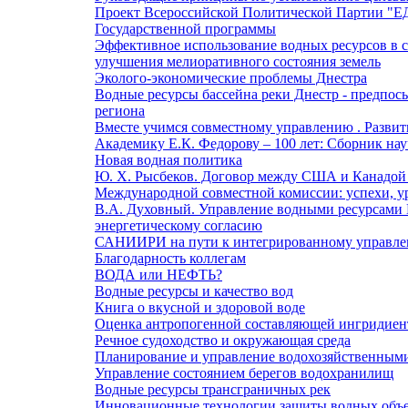
Проект Всероссийской Политической Партии "Е
Государственной программы
Эффективное использование водных ресурсов в с
улучшения мелиоративного состояния земель
Эколого-экономические проблемы Днестра
Водные ресурсы бассейна реки Днестр - предпос
региона
Вместе учимся совместному управлению . Развит
Академику Е.К. Федорову – 100 лет: Сборник на
Новая водная политика
Ю. Х. Рысбеков. Договор между США и Канадой 1
Международной совместной комиссии: успехи, у
В.А. Духовный. Управление водными ресурсами 
энергетическому согласию
САНИИРИ на пути к интегрированному управле
Благодарность коллегам
ВОДА или НЕФТЬ?
Водные ресурсы и качество вод
Книга о вкусной и здоровой воде
Оценка антропогенной составляющей ингридиент
Речное судоходство и окружающая среда
Планирование и управление водохозяйственным
Управление состоянием берегов водохранилищ
Водные ресурсы трансграничных рек
Инновационные технологии защиты водных объ