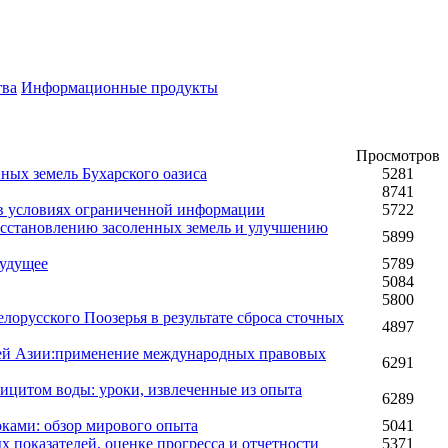
тва
Информационные продукты
Просмотров
ных земель Бухарского оазиса
5281
8741
 в условиях ограниченной информации
5722
осстановлению засоленных земель и улучшению
5899
будущее
5789
5084
5800
орусского Поозерья в результате сброса сточных
4897
ей Азии:применение международных правовых
6291
ицитом воды: уроки, извлеченные из опыта
6289
ками: обзор мирового опыта
5041
показателей, оценке прогресса и отчетности
5371