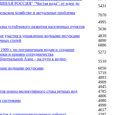
ДИНАЯ РОССИЯ" "Чистая вода": от идеи до
5431
ельском хозяйстве и актуальные проблемы
7070
4995
ылка устойчивого развития населенных пунктов
5036
ие участия в управлении водными ресурсами
4839
учных статей
4890
6886
909 г. по пограничным водам и создание
5272
роки и пример сотрудничества
Центральной Азии – на пути к водно-
5510
нию водными ресурсами
6050
5719
4893
4909
4945
ов ионно-молекулярного стока речных вод
4785
4806
и системами
4980
4999
4617
ектов в горнопромышленных районах
4787