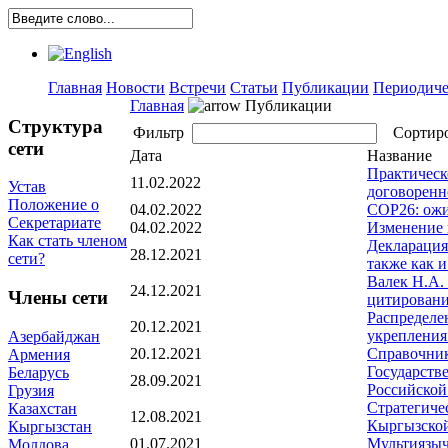
Главная
Новости
Встречи
Статьи
Публикации
Периодиче
Главная
Публикации
Структура
Фильтр
Сортир
сети
Дата
Название
Практическ
11.02.2022
Устав
договоренн
Положение о
04.02.2022
COP26: ожи
Секретариате
04.02.2022
Изменение 
Как стать членом
Декларация
28.12.2021
сети?
также как и
Валек Н.А. 
24.12.2021
Члены сети
цитирован
Распределе
20.12.2021
укрепления
Азербайджан
20.12.2021
Справочник
Армения
Государств
Беларусь
28.09.2021
Российской
Грузия
Стратегиче
Казахстан
12.08.2021
Кыргызской
Кыргызстан
01.07.2021
Мультиязыч
Молдова