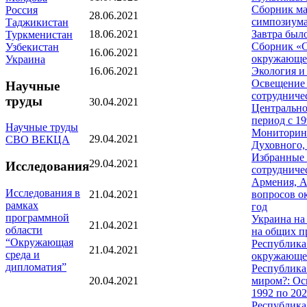
Сборник ма
Россия
28.06.2021
симпозиума
Таджикистан
18.06.2021
Завтра было
Туркменистан
Сборник «С
Узбекистан
16.06.2021
окружающей
Украина
16.06.2021
Экология и
Освещение 
Научные
сотрудниче
труды
30.04.2021
Центрально
период с 1
Научные труды
Мониторинг
29.04.2021
СВО ВЕКЦА
Духовного,
Избранные 
29.04.2021
Исследования
сотрудниче
Армения, А
Исследования в
21.04.2021
вопросов о
рамках
год
программной
Украина на
21.04.2021
области
на общих пр
“Окружающая
Республика
21.04.2021
среда и
окружающей
дипломатия”
Республика
20.04.2021
миром?: Ос
1992 по 20
Республика