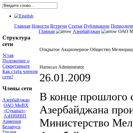
Главная
Новости
Встречи
Статьи
Публикации
Периодиче
Главная
Азербайджан
ОАО 
Структура
сети
Открытое Акционерное Общество Мелиораци
Устав
Положение о
Секретариате
Написал Administrator
Как стать членом
26.01.2009
сети?
Члены сети
В конце прошлого с
Азербайджан
ОАО МиВХ
Азербайджана прои
«Суканал»
АзНИИВП
Министерство Мел
Армения
Беларусь
Грузия