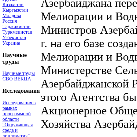
Азербайджана пере
Казахстан
Кыргызстан
Мелиорации и Водн
Молдова
Россия
Министров Азербай
Таджикистан
Туркменистан
Узбекистан
г. на его базе соз
Украина
Мелиорации и Водн
Научные
труды
Министерстве Сель
Научные труды
СВО ВЕКЦА
Азербайджанской Ре
Исследования
этого Агентства б
Исследования в
Акционерное Обще
рамках
программной
области
Хозяйства Азербай
“Окружающая
среда и
дипломатия”