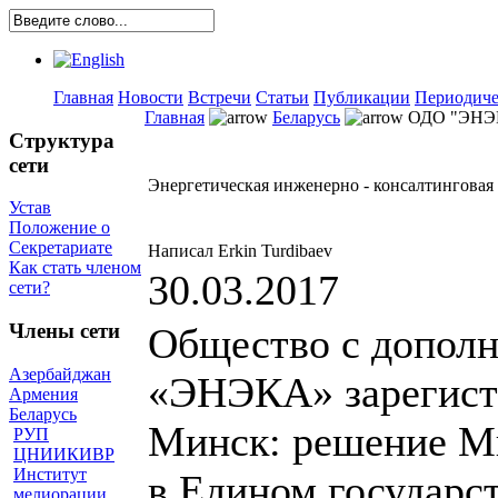
Главная
Новости
Встречи
Статьи
Публикации
Периодиче
Главная
Беларусь
ОДО "ЭНЭ
Структура
сети
Энергетическая инженерно - консалтингов
Устав
Положение о
Секретариате
Написал Erkin Turdibaev
Как стать членом
30.03.2017
сети?
Члены сети
Общество с дополн
Азербайджан
«ЭНЭКА» зарегистр
Армения
Беларусь
Минск: решение Ми
РУП
ЦНИИКИВР
Институт
в Едином государс
мелиорации