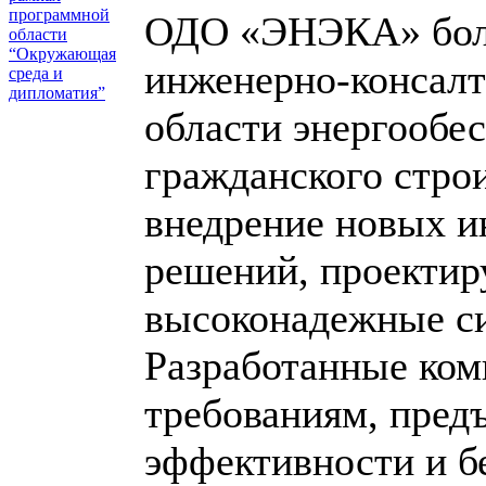
программной
ОДО «ЭНЭКА» более
области
“Окружающая
инженерно-консалт
среда и
дипломатия”
области энергообе
гражданского стро
внедрение новых и
решений, проектир
высоконадежные си
Разработанные ком
требованиям, пред
эффективности и б