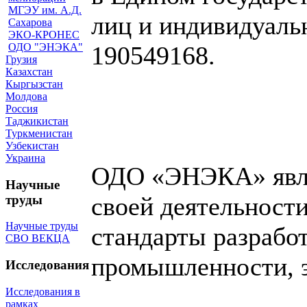
МГЭУ им. А.Д.
лиц и индивидуаль
Сахарова
ЭКО-КРОНЕС
ОДО "ЭНЭКА"
190549168.
Грузия
Казахстан
Кыргызстан
Молдова
Россия
Таджикистан
Туркменистан
Узбекистан
Украина
ОДО «ЭНЭКА» являе
Научные
своей деятельност
труды
Научные труды
стандарты разработ
СВО ВЕКЦА
промышленности, э
Исследования
Исследования в
рамках