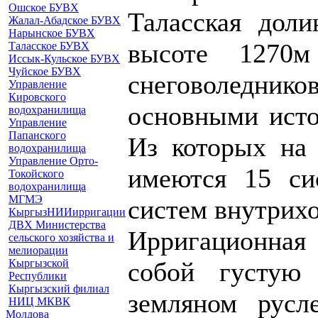
Ошское БУВХ
Таласская дол
Жалал-Абадское БУВХ
Нарынское БУВХ
высоте 1270
Таласское БУВХ
Иссык-Кульское БУВХ
Чуйское БУВХ
снеговоледн
Управление
Кировского
основными исто
водохранилища
Управление
Папанского
Из которых на 
водохранилища
Управление Орто-
имеются 15 си
Токойского
водохранилища
МГМЭ
систем внутрихо
КыргызНИИирригации
ДВХ Министерства
Ирригационная 
сельского хозяйства и
мелиорации
Кыргызской
собой густую
Республики
Кыргызский филиал
земляном русл
НИЦ МКВК
Молдова