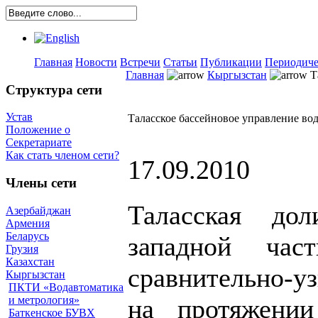
Главная
Новости
Встречи
Статьи
Публикации
Периодиче
Главная
Кыргызстан
Т
Структура сети
Устав
Таласское бассейновое управление вод
Положение о
Секретариате
Как стать членом сети?
17.09.2010
Члены сети
Таласская до
Азербайджан
Армения
Беларусь
западной час
Грузия
Казахстан
сравнительно-уз
Кыргызстан
ПКТИ «Водавтоматика
и метрология»
на протяжени
Баткенское БУВХ