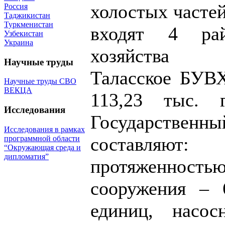
холостых часте
Россия
Таджикистан
Туркменистан
входят 4 рай
Узбекистан
Украина
хозяйства
Научные труды
Таласское БУВХ
Научные труды СВО
ВЕКЦА
113,23 тыс. 
Исследования
Государстве
Исследования в рамках
составляют:
программной области
“Окружающая среда и
дипломатия”
протяженность
сооружения – 
единиц, насо