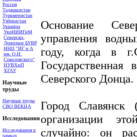
Россия
Таджикистан
Туркменистан
Узбекистан
Основание Север
Украина
УкрНИИГиМ
управления водны
Северско-
Донецкое БУВР
году, когда в г.
ННЦ "ИГ и А
им. О.Н.
Соколовского"
Государственная 
НУВХиП
ХГАУ
Северского Донца.
Научные
труды
Научные труды
Город Славянск 
СВО ВЕКЦА
организации э
Исследования
случайно: он ра
Исследования в
рамках