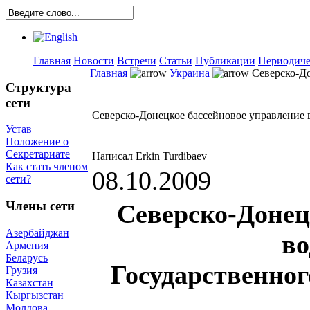
Главная
Новости
Встречи
Статьи
Публикации
Периодиче
Главная
Украина
Северско-Д
Структура
сети
Северско-Донецкое бассейновое управление 
Устав
Положение о
Секретариате
Написал Erkin Turdibaev
Как стать членом
08.10.2009
сети?
Члены сети
Северско-Донец
Азербайджан
во
Армения
Беларусь
Государственног
Грузия
Казахстан
Кыргызстан
Молдова