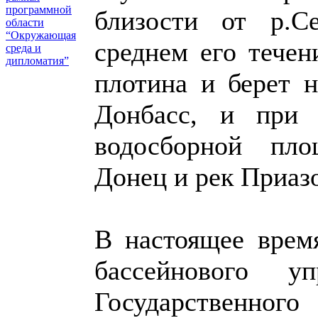
программной
близости от р.С
области
“Окружающая
среднем его течен
среда и
дипломатия”
плотина и берет 
Донбасс, и при 
водосборной пло
Донец и рек Приазо
В настоящее врем
бассейнового у
Государственног