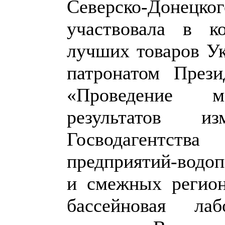
Северско-Доне
участвовала в к
лучших товаров У
патронатом През
«Проведение ме
результатов и
Госводагентств
предприятий-водоп
и смежных регион
бассейновая ла