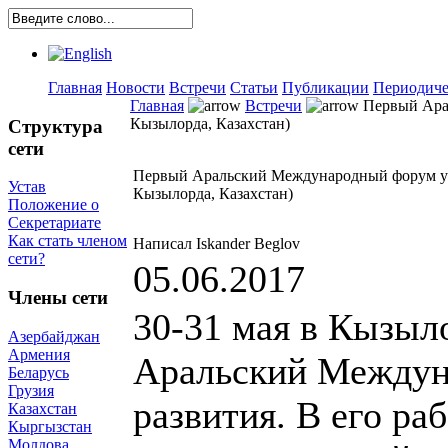
Главная
Новости
Встречи
Статьи
Публикации
Периодиче
Главная
Встречи
Первый Арал
Кызылорда, Казахстан)
Структура
сети
Первый Аральский Международный форум усто
Устав
Кызылорда, Казахстан)
Положение о
Секретариате
Как стать членом
Написал Iskander Beglov
сети?
05.06.2017
Члены сети
30-31 мая в Кызыл
Азербайджан
Армения
Аральский Междун
Беларусь
Грузия
развития. В его ра
Казахстан
Кыргызстан
Молдова