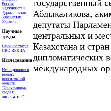
государственный с
Россия
Таджикистан
Абдыкаликова, аки
Туркменистан
Узбекистан
Украина
депутаты Парламен
Научные
центральных и мес
труды
Казахстана и стра
Научные труды
СВО ВЕКЦА
дипломатических в
Исследования
международных орг
Исследования в
рамках
программной
области
“Окружающая
среда и
дипломатия”