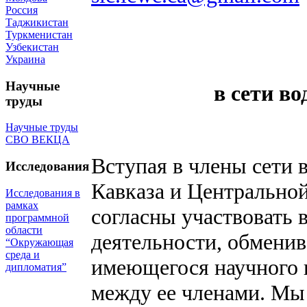
Россия
Таджикистан
Туркменистан
Узбекистан
Украина
Научные
в сети в
труды
Научные труды
СВО ВЕКЦА
Вступая в члены сети 
Исследования
Кавказа и Центрально
Исследования в
рамках
согласны участвовать 
программной
области
деятельности, обменив
“Окружающая
среда и
имеющегося научного п
дипломатия”
между ее членами. Мы