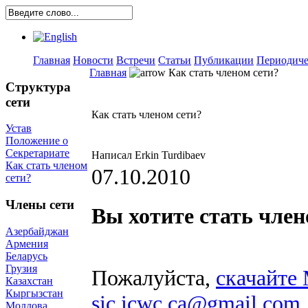
Главная
Новости
Встречи
Статьи
Публикации
Периодиче
Главная
Как стать членом сети?
Структура
сети
Как стать членом сети?
Устав
Положение о
Секретариате
Написал Erkin Turdibaev
Как стать членом
07.10.2010
сети?
Члены сети
Вы хотите стать чл
Азербайджан
Армения
Беларусь
Грузия
Пожалуйста,
скачайте
Казахстан
Кыргызстан
sic.icwc.ca@gmail.com
Молдова