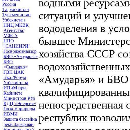
водными ресурсами
Россия
Таджикистан
ситуаций и улучше
Туркменистан
Узбекистан
вододеления в усл
НИЦ МКВК
Агентство
МФСА
бывшее Министерс
НПО
"САНИИРИ"
хозяйства СССР со
Госводхознадзор
БВО «Амударья»
БВО
водохозяйственны
«Сырдарья»
ГВП ЦАК
«Амударья» и БВО
Эко-Форум
Узбекистана
ИПиМ при
квалифицированны
Кабинете
Министров РУз
непосредственная 
КДЦ «Энергия»
Госкомприроды
ИВМИ
республик позволи
Защита бассейна
реки Зарафшан
Национальный