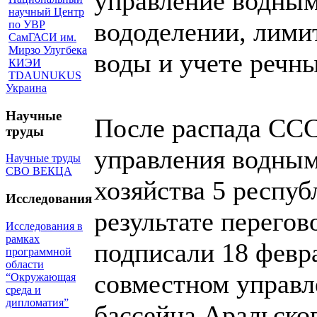
управление водным
научный Центр
вододелении, лими
по УВР
СамГАСИ им.
Мирзо Улугбека
воды и учете речны
КИЭИ
TDAUNUKUS
Украина
Научные
После распада ССС
труды
управления водным
Научные труды
СВО ВЕКЦА
хозяйства 5 респу
Исследования
результате перегов
Исследования в
рамках
подписали 18 февр
программной
области
совместном управл
“Окружающая
среда и
дипломатия”
бассейна Аральског