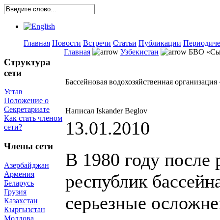
Главная
Новости
Встречи
Статьи
Публикации
Периодиче
Главная
Узбекистан
БВО «Сы
Структура
сети
Бассейновая водохозяйственная организация
Устав
Положение о
Секретариате
Написал Iskander Beglov
Как стать членом
13.01.2010
сети?
Члены сети
В 1980 году после 
Азербайджан
Армения
республик бассейн
Беларусь
Грузия
серьезные осложне
Казахстан
Кыргызстан
Молдова