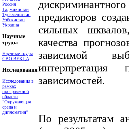
дискриминант
Россия
Таджикистан
предикторов созда
Туркменистан
Узбекистан
Украина
сильных шквалов
Научные
качества прогноз
труды
зависимой вы
Научные труды
СВО ВЕКЦА
интерпретация п
Исследования
зависимостей.
Исследования в
рамках
программной
области
“Окружающая
среда и
дипломатия”
По результатам а