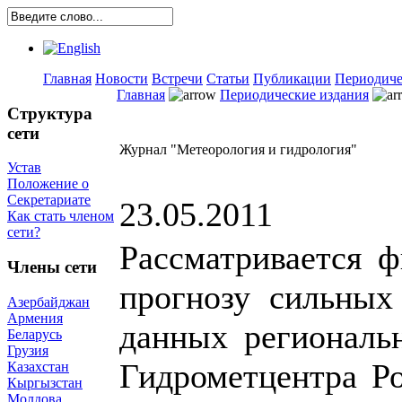
Главная
Новости
Встречи
Статьи
Публикации
Периодиче
Главная
Периодические издания
Структура
сети
Журнал "Метеорология и гидрология"
Устав
Положение о
Секретариате
23.05.2011
Как стать членом
сети?
Рассматривается ф
Члены сети
прогнозу сильных
Азербайджан
Армения
данных региональ
Беларусь
Грузия
Гидрометцентра Р
Казахстан
Кыргызстан
Молдова