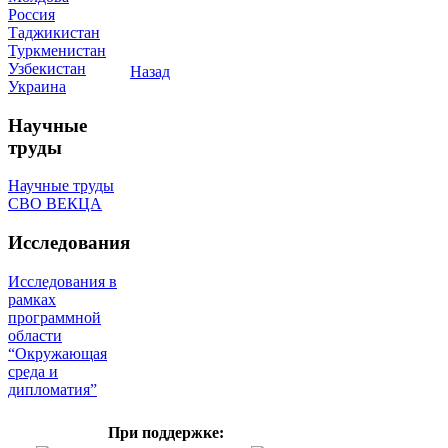
Россия
Таджикистан
Туркменистан
Узбекистан
Назад
Украина
Научные
труды
Научные труды
СВО ВЕКЦА
Исследования
Исследования в
рамках
программной
области
“Окружающая
среда и
дипломатия”
При поддержке: