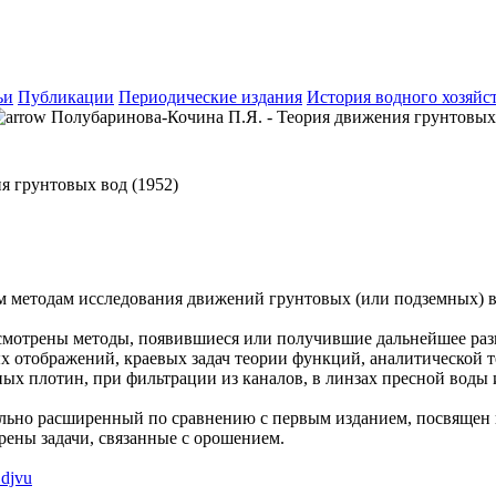
ьи
Публикации
Периодические издания
История водного хозяйс
Полубаринова-Кочина П.Я. - Теория движения грунтовых 
я грунтовых вод (1952)
м методам исследования движений грунтовых (или подземных) 
смотрены методы, появившиеся или получившие дальнейшее разв
 отображений, краевых задач теории функций, аналитической 
ых плотин, при фильтрации из каналов, в линзах пресной воды 
ельно расширенный по сравнению с первым изданием, посвящен
рены задачи, связанные с орошением.
.djvu