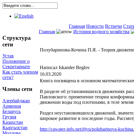
Главная
Новости
Встречи
Стат
Главная
История водного хозяйства
Структура
сети
Полубаринова-Кочина П.Я. - Теория движени
Устав
Положение о
Секретариате
Написал Iskander Beglov
Как стать членом
16.03.2020
сети?
Книга посвящена в основном математически
Члены сети
В разделе об установившихся движениях рас
Павловского: применение теории конформных
Азербайджан
движении воды под плотинами, в теле землян
Армения
Беларусь
Раздел неустановившихся движений, значит
Грузия
широкое развитие в последние годы. Рассмот
Казахстан
Кыргызстан
http://cawater-info.net/djvu/polubarinova-kochina
Молдова