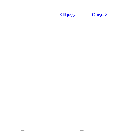
< Пред.
След. >