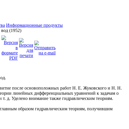
тва
Информационные продукты
вод (1952)
вод.
итие после основоположных работ Н. Е. Жуковского и Н. Н.
теории линейных дифференциальных уравнений к задачам о
и т. д. Уделено внимание также гидравлическим теориям.
 главным образом гидравлическим теориям, получившим