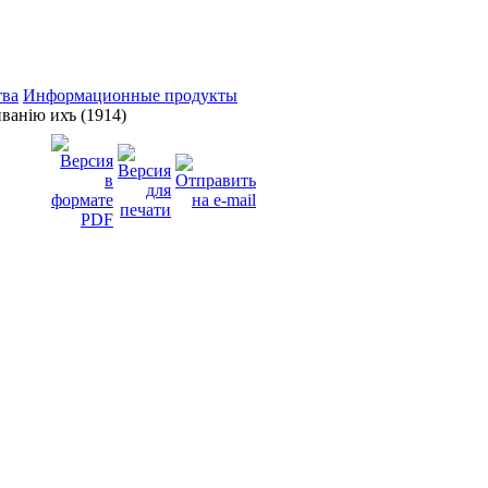
тва
Информационные продукты
ванiю ихъ (1914)