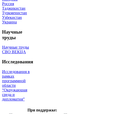
Россия
Таджикистан
Туркменистан
Узбекистан
Украина
Научные
труды
Научные труды
СВО ВЕКЦА
Исследования
Исследования в
рамках
программной
области
“Окружающая
среда и
дипломатия”
При поддержке: