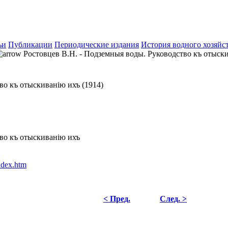
ьи
Публикации
Периодические издания
История водного хозяйс
Ростовцев В.Н. - Подземныя воды. Руководство къ отыски
во къ отыскиванiю ихъ (1914)
тво къ отыскиванiю ихъ
index.htm
< Пред.
След. >