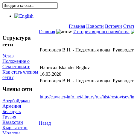
Главная
Новости
Встречи
Стат
Главная
История водного хозяйства
Структура
сети
Ростовцев В.Н. - Подземныя воды. Руководст
Устав
Положение о
Секретариате
Написал Iskander Beglov
Как стать членом
16.03.2020
сети?
Ростовцев В.Н. - Подземныя воды. Руководс
Члены сети
http://cawater-info.net/library/rus/hist/rostovtsev/
Азербайджан
Армения
Беларусь
Грузия
Казахстан
Назад
Кыргызстан
Молдова