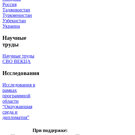
Россия
Таджикистан
Туркменистан
Узбекистан
Украина
Научные
труды
Научные труды
СВО ВЕКЦА
Исследования
Исследования в
рамках
программной
области
“Окружающая
среда и
дипломатия”
При поддержке: