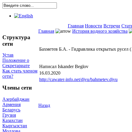
Главная
Новости
Встречи
Стат
Главная
История водного хозяйства
Структура
сети
Бахметев Б.А. - Гидравлика открытых русел (
Устав
Положение о
Секретариате
Написал Iskander Beglov
Как стать членом
16.03.2020
сети?
http://cawater-info.net/djvu/bahmetev.djvu
Члены сети
Азербайджан
Армения
Назад
Беларусь
Грузия
Казахстан
Кыргызстан
Молдова