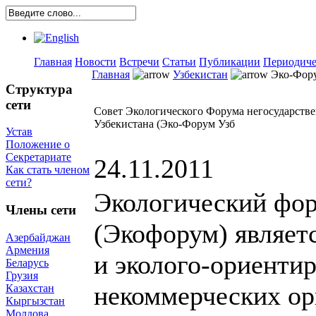
Главная
Новости
Встречи
Статьи
Публикации
Периодиче
Главная
Узбекистан
Эко-Фору
Структура
сети
Совет Экологического Форума негосударств
Узбекистана (Эко-Форум Узб
Устав
Положение о
Секретариате
24.11.2011
Как стать членом
сети?
Экологический фо
Члены сети
(Экофорум) являет
Азербайджан
Армения
и эколого-ориенти
Беларусь
Грузия
некоммерческих ор
Казахстан
Кыргызстан
Молдова