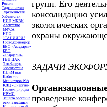
групп. Его деятель
Россия
Таджикистан
консолидацию уси
Туркменистан
Узбекистан
НИЦ МКВК
экологических орг
Агентство
МФСА
охраны окружающе
НПО
"САНИИРИ"
Госводхознадзор
БВО «Амударья»
БВО
«Сырдарья»
ГВП ЦАК
Эко-Форум
ЗАДАЧИ ЭКОФОР
Узбекистана
ИПиМ при
Кабинете
Министров РУз
Организационные
КДЦ «Энергия»
Госкомприроды
ИВМИ
проведение конфе
Защита бассейна
реки Зарафшан
Национальный