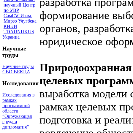
разработка програ
научный Центр
по УВР
формирование выб
СамГАСИ им.
Мирзо Улугбека
органов, разработк
КИЭИ
TDAUNUKUS
Украина
юридическое офор
Научные
труды
Природоохранная 
Научные труды
СВО ВЕКЦА
целевых програм
Исследования
выработка модели 
Исследования в
рамках
рамках целевых пр
программной
области
подготовка и реали
“Окружающая
среда и
дипломатия”
вовлечение общест