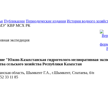
ьи
Публикации
Периодические издания
История водного хозяйс
МЭ" КВР МСХ РК
ивная экспедиция
ние "Южно-Казахстанская гидрогеолого-мелиоративная эксп
а сельского хозяйства Республики Казахстан
нская область, Шымкент Г.А., г.Шымкент, Спатаева, б/н
52 33 11 85