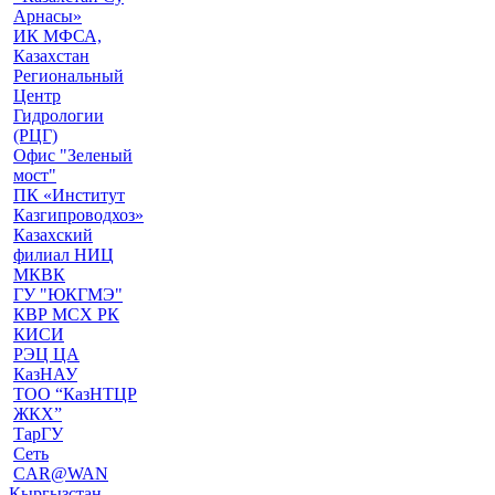
Арнасы»
ИК МФСА,
Казахстан
Региональный
Центр
Гидрологии
(РЦГ)
Офис "Зеленый
мост"
ПК «Институт
Казгипроводхоз»
Казахский
филиал НИЦ
МКВК
ГУ "ЮКГМЭ"
КВР МСХ РК
КИСИ
РЭЦ ЦА
КазНАУ
ТОО “КазНТЦР
ЖКХ”
ТарГУ
Сеть
CAR@WAN
Кыргызстан