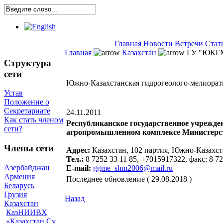
Главная
Новости
Встречи
Стат
Главная
Казахстан
ГУ "ЮКГ
Структура
сети
Южно-Казахстанская гидрогеолого-мелиорат
Устав
Положение о
Секретариате
24.11.2011
Как стать членом
Республиканское государственное учрежде
сети?
агропромышленном комплексе Министерств
Члены сети
Адрес:
Казахстан, 102 партия, Южно-Казахста
Тел.:
8 7252 33 11 85, +7015917322, факс: 8 72
Азербайджан
E-mail:
ggme_shm2006@mail.ru
Армения
Последнее обновление ( 29.08.2018 )
Беларусь
Грузия
Назад
Казахстан
КазНИИВХ
«Казахстан Су