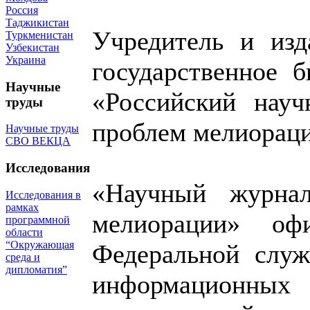
Россия
Таджикистан
Учредитель и изд
Туркменистан
Узбекистан
Украина
государственное 
Научные
«Российский науч
труды
проблем мелиора
Научные труды
СВО ВЕКЦА
Исследования
«Научный журна
Исследования в
рамках
мелиорации» офи
программной
области
“Окружающая
Федеральной служ
среда и
дипломатия”
информационны