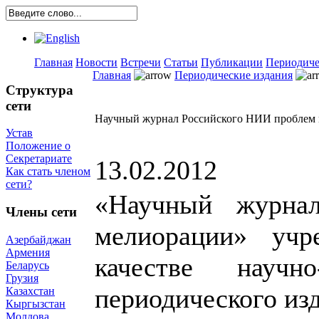
Главная
Новости
Встречи
Статьи
Публикации
Периодиче
Главная
Периодические издания
Структура
сети
Научный журнал Российского НИИ проблем
Устав
Положение о
Секретариате
13.02.2012
Как стать членом
сети?
«Научный журна
Члены сети
мелиорации» учр
Азербайджан
Армения
качестве научно
Беларусь
Грузия
периодического из
Казахстан
Кыргызстан
Молдова