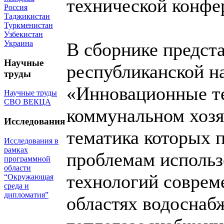
технической конфе
Россия
Таджикистан
Туркменистан
Узбекистан
Украина
В сборнике предст
Научные
республиканской н
труды
«Инновационные те
Научные труды
СВО ВЕКЦА
коммунальном хозя
Исследования
тематика которых 
Исследования в
рамках
проблемам исполь
программной
области
технологий соврем
“Окружающая
среда и
дипломатия”
областях водоснаб