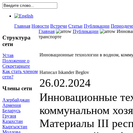
Главная
Новости
Встречи
Статьи
Публикации
Периодиче
Главная
Публикации
Инновац
транспорте
Структура
сети
Инновационные технологии в водном, комму
Устав
Положение о
Секретариате
Как стать членом
Написал Iskander Beglov
сети?
26.02.2024
Члены сети
Инновационные тех
Азербайджан
Армения
коммунальном хозя
Беларусь
Грузия
Материалы III рес
Казахстан
Кыргызстан
Молдова