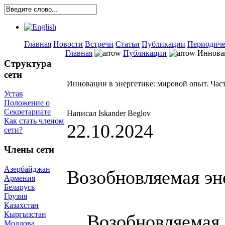
Главная
Новости
Встречи
Статьи
Публикации
Периодиче
Главная
Публикации
Инновац
Структура
сети
Инновации в энергетике: мировой опыт. Част
Устав
Положение о
Секретариате
Написал Iskander Beglov
Как стать членом
22.10.2024
сети?
Члены сети
Азербайджан
Возобновляемая эн
Армения
Беларусь
Грузия
Казахстан
Кыргызстан
Возобновляемая 
Молдова