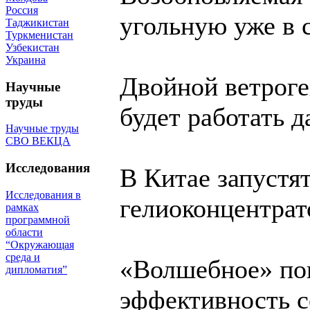
Россия
угольную уже в
Таджикистан
Туркменистан
Узбекистан
Украина
Двойной ветроге
Научные
труды
будет работать д
Научные труды
СВО ВЕКЦА
Исследования
В Китае запустя
Исследования в
гелиоконцентрат
рамках
программной
области
“Окружающая
среда и
«Волшебное» по
дипломатия”
эффективность с