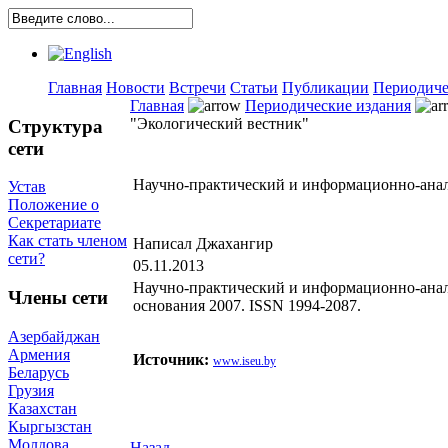
Главная
Новости
Встречи
Статьи
Публикации
Периодиче
Главная
Периодические издания
"Экологический вестник"
Структура
сети
Научно-практический и информационно-анал
Устав
Положение о
Секретариате
Как стать членом
Написал Джахангир
сети?
05.11.2013
Научно-практический и информационно-анали
Члены сети
основания 2007. ISSN 1994-2087.
Азербайджан
Армения
Источник:
www.iseu.by
Беларусь
Грузия
Казахстан
Кыргызстан
Молдова
Назад