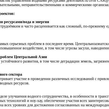
актик управления водными ресурсами деятельность сети CAR@
вательными, неправительственными и коммерческими организа
роектов:
 ресурсами/вода и энергия
 трудоёмким и часто расценивается как сложный, по-прежнему 
самых серьезных проблем в последнее время. Центральноазиатс
повышенное воздействие, в том числе угрозы засухи, наводнен
проблем Центральной Азии
устойчивого развития, в том числе деградации земель, загрязне
ного сектора
тривает участие в проведении различных исследований с привле
 водных ресурсов.
 деле улучшения водного сотрудничества, в особенности в транс
ных технологий и ноу-хау, обеспечение участия всех заинтересо
а всех уровнях для достижения согласованных на международно