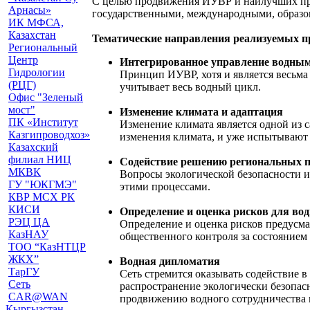
С целью продвижения ИУВР и наилучших пр
Арнасы»
государственными, международными, образо
ИК МФСА,
Казахстан
Тематические направления реализуемых п
Региональный
Центр
Интегрированное управление водными
Гидрологии
Принцип ИУВР, хотя и является весьма
(РЦГ)
учитывает весь водный цикл.
Офис "Зеленый
мост"
Изменение климата и адаптация
ПК «Институт
Изменение климата является одной из 
Казгипроводхоз»
изменения климата, и уже испытывают 
Казахский
филиал НИЦ
Содействие решению региональных 
МКВК
Вопросы экологической безопасности и 
ГУ "ЮКГМЭ"
этими процессами.
КВР МСХ РК
КИСИ
Определение и оценка рисков для вод
РЭЦ ЦА
Определение и оценка рисков предусма
КазНАУ
общественного контроля за состоянием
ТОО “КазНТЦР
ЖКХ”
Водная дипломатия
ТарГУ
Сеть стремится оказывать содействие в
Сеть
распространение экологически безопас
CAR@WAN
продвижению водного сотрудничества н
Кыргызстан