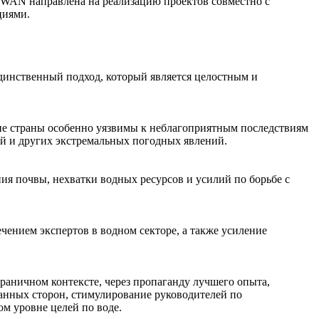
WAN направлена на реализацию проектов совместно с
циями.
единственный подход, который является целостным и
кие страны особенно уязвимы к неблагоприятным последствиям
ий и других экстремальных погодных явлений.
ния почвы, нехватки водных ресурсов и усилий по борьбе с
чением экспертов в водном секторе, а также усиление
граничном контексте, через пропаганду лучшего опыта,
ванных сторон, стимулирование руководителей по
м уровне целей по воде.