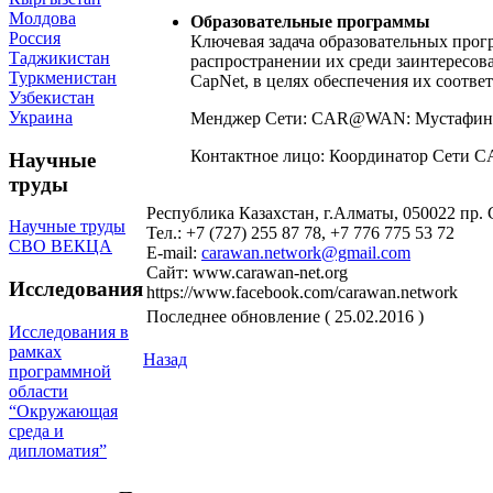
Молдова
Образовательные программы
Россия
Ключевая задача образовательных прог
Таджикистан
распространении их среди заинтересов
Туркменистан
CapNet, в целях обеспечения их соотве
Узбекистан
Украина
Менджер Сети: CAR@WAN: Мустафина
Контактное лицо: Координатор Сети
Научные
труды
Республика Казахстан, г.Алматы, 050022 пр. 
Научные труды
Тел.: +7 (727) 255 87 78, +7 776 775 53 72
СВО ВЕКЦА
E-mail:
carawan.network@gmail.com
Сайт: www.carawan-net.org
Исследования
https://www.facebook.com/carawan.network
Последнее обновление ( 25.02.2016 )
Исследования в
рамках
Назад
программной
области
“Окружающая
среда и
дипломатия”