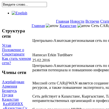
Главная
Новости
Встречи
Стат
Главная
Казахстан
Сеть CA
Структура
сети
Центрально-Азиатская региональная сеть 
Устав
Положение о
Секретариате
Написал Erkin Turdibaev
Как стать членом
25.02.2016
сети?
Центрально-Азиатская региональная сеть по
развития потенциала и повышению информир
Члены сети
Азербайджан
Миссией сети CAR@WAN является создание н
Армения
ресурсов, а также повышение экспертного, 
Беларусь
Грузия
Сеть действует в Казахстане, Кыргызстане, 
Казахстан
неправительственных организаций и професс
КазНИИВХ
«Казахстан Су