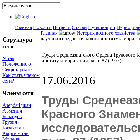
Главная
Новости
Встречи
Статьи
Публикации
Периодиче
Главная
История водного хозяйства
научно-исследовательского института ирригац
Структура
сети
Труды Среднеазиатского Ордена Трудового К
Устав
института ирригации, вып. 87 (1957)
Положение о
Секретариате
Как стать членом
17.06.2016
сети?
Члены сети
Труды Среднеаз
Азербайджан
Красного Знамен
Армения
Беларусь
Грузия
исследовательск
Казахстан
Кыргызстан
Молдова