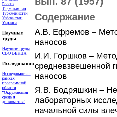
вып. 87 (1957)
Россия
Таджикистан
Туркменистан
Содержание
Узбекистан
Украина
А.В. Ефремов – Мет
Научные
труды
наносов
Научные труды
СВО ВЕКЦА
И.И. Горшков – Мет
Исследования
средневзвешенной г
Исследования в
наносов
рамках
программной
Я.В. Бодряшкин – Н
области
“Окружающая
среда и
лабораторных иссле
дипломатия”
начальной силы влеч