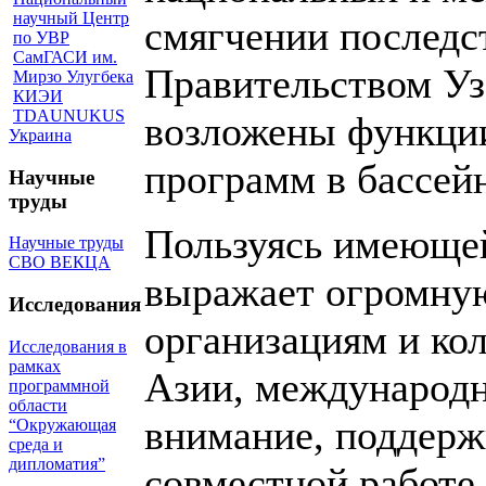
научный Центр
смягчении последс
по УВР
СамГАСИ им.
Правительством У
Мирзо Улугбека
КИЭИ
TDAUNUKUS
возложены функции
Украина
программ в бассей
Научные
труды
Пользуясь имеюще
Научные труды
СВО ВЕКЦА
выражает огромную
Исследования
организациям и ко
Исследования в
рамках
Азии, международн
программной
области
внимание, поддержк
“Окружающая
среда и
дипломатия”
совместной работе