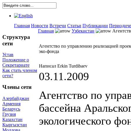
Главная
Новости
Встречи
Статьи
Публикации
Периодиче
Главная
Узбекистан
Агентст
Структура
сети
Агентство по управлению реализацией проек
эко-фонда
Устав
Положение о
Секретариате
Написал Erkin Turdibaev
Как стать членом
03.11.2009
сети?
Члены сети
Агентство по упра
Азербайджан
Армения
бассейна Аральско
Беларусь
Грузия
экологического фон
Казахстан
Кыргызстан
Молдова