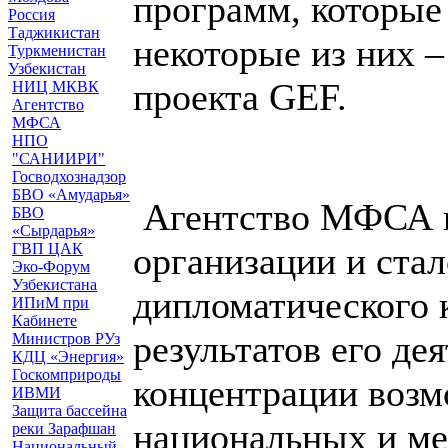
программ, которые
Россия
Таджикистан
некоторые из них –
Туркменистан
Узбекистан
проекта GEF.
НИЦ МКВК
Агентство
МФСА
НПО
"САНИИРИ"
Госводхознадзор
БВО «Амударья»
Агентство МФСА и
БВО
«Сырдарья»
ГВП ЦАК
организации и ста
Эко-Форум
Узбекистана
дипломатического 
ИПиМ при
Кабинете
результатов его де
Министров РУз
КДЦ «Энергия»
Госкомприроды
концентрации возм
ИВМИ
Защита бассейна
национальных и м
реки Зарафшан
Национальный