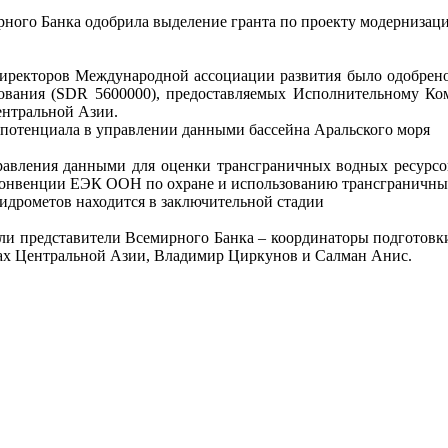
ного Банка одобрила выделение гранта по проекту модерниза
директоров Международной ассоциации развития было одобрен
вования (SDR 5600000), предоставляемых Исполнительному К
ентральной Азии.
 потенциала в управлении данными бассейна Аральского моря
равления данными для оценки трансграничных водных ресурсо
Конвенции ЕЭК ООН по охране и использованию трансграничных
идрометов находится в заключительной стадии
и представители Всемирного Банка – координаторы подготовк
нах Центральной Азии, Владимир Циркунов и Салман Анис.