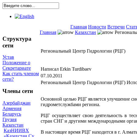
Главная
Новости
Встречи
Стат
Главная
Казахстан
Региональ
Структура
сети
Региональный Центр Гидрологии (РЦГ)
Устав
Положение о
Секретариате
Написал Erkin Turdibaev
Как стать членом
07.10.2011
сети?
Региональный Центр Гидрологии (РЦГ) Испо
Члены сети
Основной целью РЦГ является улучшение с
Азербайджан
гидрометслужбами региона.
Армения
Беларусь
РЦГ осуществляет свою деятельность в те
Грузия
стран СНГ и другими международными орга
Казахстан
КазНИИВХ
В настоящее время РЦГ находится в г. Алматы
«Казахстан Су