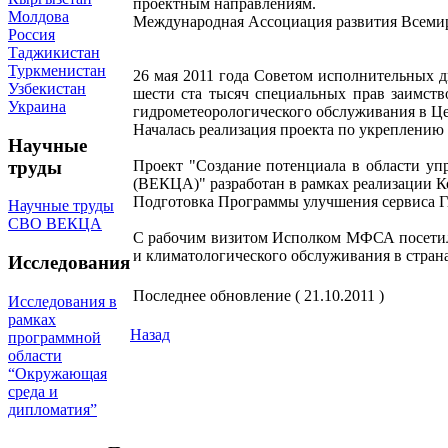
проектным направлениям.
Молдова
Международная Ассоциация развития Всемир
Россия
Таджикистан
Туркменистан
26 мая 2011 года Советом исполнительных 
Узбекистан
шести ста тысяч специальных прав заимст
Украина
гидрометеорологического обслуживания в Ц
Началась реализация проекта по укреплению
Научные
труды
Проект "Создание потенциала в области уп
(ВЕКЦА)" разработан в рамках реализации 
Подготовка Программы улучшения сервиса Г
Научные труды
СВО ВЕКЦА
С рабочим визитом Исполком МФСА посетил
и климатологического обслуживания в стра
Исследования
Последнее обновление ( 21.10.2011 )
Исследования в
рамках
Назад
программной
области
“Окружающая
среда и
дипломатия”