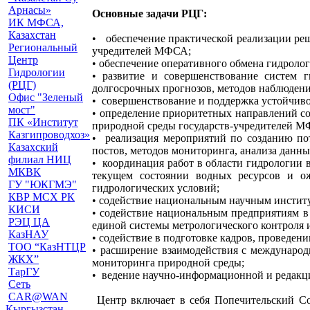
Арнасы»
Основные задачи РЦГ:
ИК МФСА,
Казахстан
• обеспечение практической реализации ре
Региональный
учредителей МФСА;
Центр
• обеспечение оперативного обмена гидролог
Гидрологии
• развитие и совершенствование систем 
(РЦГ)
долгосрочных прогнозов, методов наблюде
Офис "Зеленый
• совершенствование и поддержка устойчив
мост"
• определение приоритетных направлений со
ПК «Институт
природной среды государств-учредителей 
Казгипроводхоз»
• реализация мероприятий по созданию по
Казахский
постов, методов мониторинга, анализа дан
филиал НИЦ
• координация работ в области гидрологии 
МКВК
текущем состоянии водных ресурсов и о
ГУ "ЮКГМЭ"
гидрологических условий;
КВР МСХ РК
• содействие национальным научным институ
КИСИ
• содействие национальным предприятиям в
РЭЦ ЦА
единой системы метрологического контроля 
КазНАУ
• содействие в подготовке кадров, проведе
ТОО “КазНТЦР
• расширение взаимодействия с международ
ЖКХ”
мониторинга природной среды;
ТарГУ
• ведение научно-информационной и редакци
Сеть
CAR@WAN
Центр включает в себя Попечительский Со
Кыргызстан