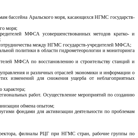
мам бассейна Аральского моря, касающихся НГМС государств-
го моря;
учредителей МФСА усовершенствованных методов кратко- и
;
 сотрудничества между НГМС государств-учредителей МФСА;
нальной политики в области гидрометеорологии и мониторинга
ителей МФСА по восстановлению и строительству станций и
о управления и различных отраслей экономики и информации о
этих изменений для снижения ущерба от неблагоприятных
 характера;
региональных работ. Осуществление мероприятий по созданию
ганизации обмена опытом;
ругими фондами для активизации деятельности по проблемам
иректора, филиалы РЦГ при НГМС стран, рабочие группы по