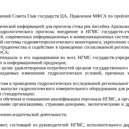
шений Совета Глав государств ЦА, Правления МФСА по пробле
ической информацией для прогноза стока рек бассейна Аральско
гидрологического прогноза; внедрение в НГМС государств-
ний, современных информационных и коммуникационных систем
ой системы гидрометеорологического мониторинга, укрепление
трудничества и содействие в проведении согласованной регио
МФСА;
тенциала и его наращивания во всех НГМC государств-учред
ных и информационной продукции;
в целях удовлетворения потребностей органов государственног
жидаемых изменениях гидрологических условий, причинах 
там в проведении гидрологических исследований регионального
 выпуске гидрологического измерительного оборудования для 
и стандартизации;
нии обучения и повышении квалификации персонала НГМС, в ор
ными организациями, странами-донорами, экологическими и д
онно-издательской деятельности.
вет, состоящий из руководителей НГМС, исполнительного д