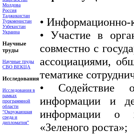
Молдова
Россия
Таджикистан
• Информационно-к
Туркменистан
Узбекистан
• Участие в орга
Украина
Научные
совместно с госуд
труды
ассоциациями, об
Научные труды
СВО ВЕКЦА
тематике сотруднич
Исследования
• Содействие об
Исследования в
рамках
информации и де
программной
области
информации о х
“Окружающая
среда и
дипломатия”
«Зеленого роста»;