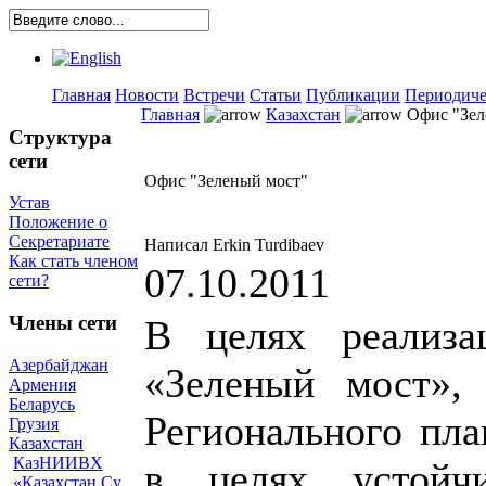
Главная
Новости
Встречи
Статьи
Публикации
Периодиче
Главная
Казахстан
Офис "Зел
Структура
сети
Офис "Зеленый мост"
Устав
Положение о
Секретариате
Написал Erkin Turdibaev
Как стать членом
07.10.2011
сети?
Члены сети
В целях реализа
Азербайджан
«Зеленый мост», 
Армения
Беларусь
Регионального пл
Грузия
Казахстан
КазНИИВХ
в целях устойчи
«Казахстан Су