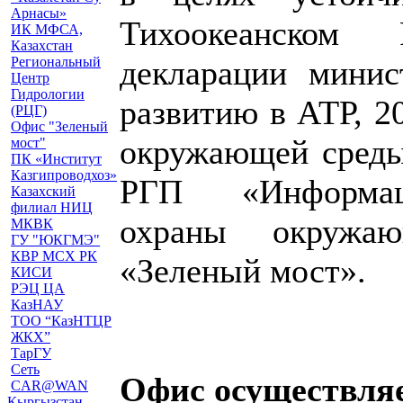
Арнасы»
Тихоокеанском 
ИК МФСА,
Казахстан
Региональный
декларации мини
Центр
Гидрологии
развитию в АТР, 2
(РЦГ)
Офис "Зеленый
окружающей среды
мост"
ПК «Институт
Казгипроводхоз»
РГП «Информаци
Казахский
филиал НИЦ
охраны окружа
МКВК
ГУ "ЮКГМЭ"
КВР МСХ РК
«Зеленый мост».
КИСИ
РЭЦ ЦА
КазНАУ
ТОО “КазНТЦР
ЖКХ”
ТарГУ
Сеть
Офис осуществляе
CAR@WAN
Кыргызстан