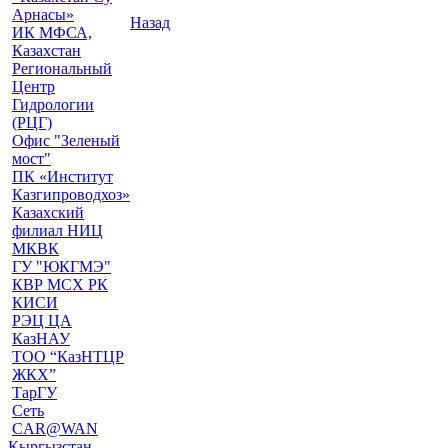
Арнасы»
Назад
ИК МФСА,
Казахстан
Региональный
Центр
Гидрологии
(РЦГ)
Офис "Зеленый
мост"
ПК «Институт
Казгипроводхоз»
Казахский
филиал НИЦ
МКВК
ГУ "ЮКГМЭ"
КВР МСХ РК
КИСИ
РЭЦ ЦА
КазНАУ
ТОО “КазНТЦР
ЖКХ”
ТарГУ
Сеть
CAR@WAN
Кыргызстан