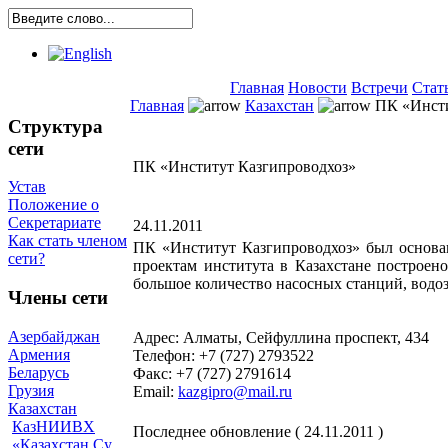
Главная
Новости
Встречи
Стат
Главная
Казахстан
ПК «Инсти
Структура
сети
ПК «Институт Казгипроводхоз»
Устав
Положение о
Секретариате
24.11.2011
Как стать членом
ПК «Институт Казгипроводхоз» был основан 
сети?
проектам института в Казахстане построе
большое количество насосных станций, водо
Члены сети
Азербайджан
Адрес: Алматы, Сейфуллина проспект, 434
Армения
Телефон: +7 (727) 2793522
Беларусь
Факс: +7 (727) 2791614
Грузия
Email:
kazgipro@mail.ru
Казахстан
КазНИИВХ
Последнее обновление ( 24.11.2011 )
«Казахстан Су