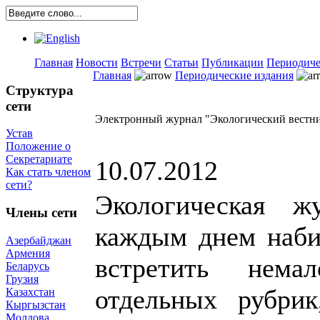
Главная
Новости
Встречи
Статьи
Публикации
Периодиче
Главная
Периодические издания
Структура
сети
Электронный журнал "Экологический вестни
Устав
Положение о
Секретариате
10.07.2012
Как стать членом
сети?
Экологическая ж
Члены сети
каждым днем наби
Азербайджан
Армения
встретить нем
Беларусь
Грузия
отдельных рубрик
Казахстан
Кыргызстан
Молдова