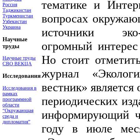
тематике и Интер
Россия
Таджикистан
вопросах окружающ
Туркменистан
Узбекистан
Украина
источники эко
Научные
огромный интерес
труды
Но стоит отметить
Научные труды
СВО ВЕКЦА
журнал «Экологи
Исследования
вестник» является
Исследования в
рамках
периодических изд
программной
области
“Окружающая
информирующий чи
среда и
дипломатия”
году в июле мес