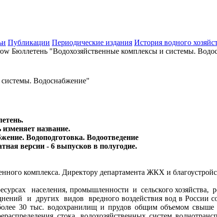
ьи
Публикации
Периодические издания
История водного хозяйс
Бюллетень "Водохозяйственные комплексы и системы. Водо
 системы. Водоснабжение"
етень.
ь изменяет название.
жение. Водоподготовка. Водоотведение
тная версии - 6 выпусков в полугодие.
енного комплекса. Директору департамента ЖКХ и благоустрой
урсах населения, промышленности и сельского хозяйства, ре
ний и других видов вредного воздействия вод в России соз
олее 30 тыс. водохранилищ и прудов общим объемом свыше 8
ераспределения стока, водохозяйственных систем воднотранс