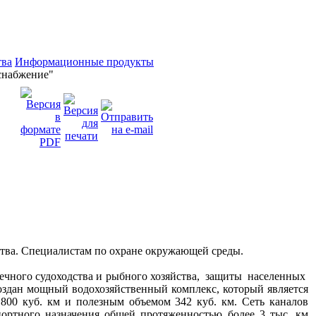
тва
Информационные продукты
снабжение"
ства. Специалистам по охране окружающей среды.
чного судоходства и рыбного хозяйства, защиты населенных
дан мощный водохозяйственный комплекс, который является
00 куб. км и полезным объемом 342 куб. км. Сеть каналов
портного назначения общей протяженностью более 3 тыс. км