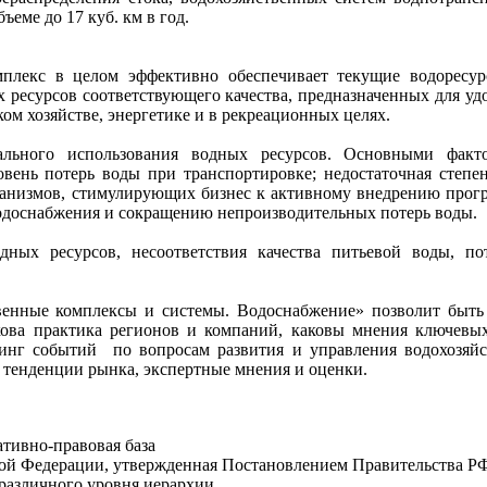
ъеме до 17 куб. км в год.
лекс в целом эффективно обеспечивает текущие водоресурс
 ресурсов соответствующего качества, предназначенных для уд
ом хозяйстве, энергетике и в рекреационных целях.
ального использования водных ресурсов. Основными факт
вень потерь воды при транспортировке; недостаточная степе
анизмов, стимулирующих бизнес к активному внедрению прогр
водоснабжения и сокращению непроизводительных потерь воды.
ных ресурсов, несоответствия качества питьевой воды, пот
енные комплексы и системы. Водоснабжение» позволит быть 
акова практика регионов и компаний, каковы мнения ключевы
инг событий по вопросам развития и управления водохозяйст
, тенденции рынка, экспертные мнения и оценки.
ативно-правовая база
ой Федерации, утвержденная Постановлением Правительства РФ 
различного уровня иерархии