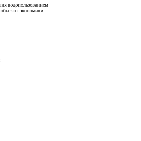
ния водопользованием
и объекты экономики
;