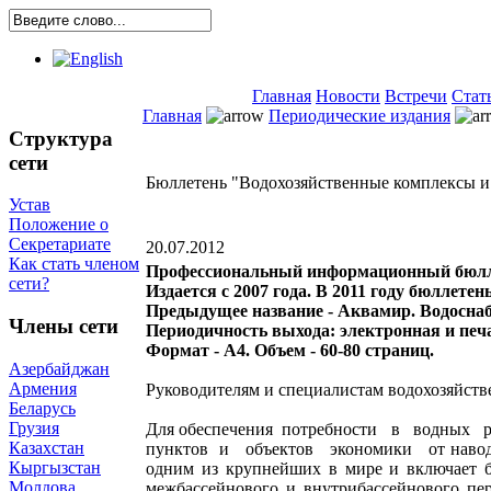
Главная
Новости
Встречи
Стат
Главная
Периодические издания
Структура
сети
Бюллетень "Водохозяйственные комплексы и
Устав
Положение о
Секретариате
20.07.2012
Как стать членом
Профессиональный информационный бюлл
сети?
Издается с 2007 года. В 2011 году бюллетен
Предыдущее название - Аквамир. Водоснаб
Члены сети
Периодичность выхода: электронная и печа
Формат - А4. Объем - 60-80 страниц.
Азербайджан
Армения
Руководителям и специалистам водохозяйств
Беларусь
Грузия
Для обеспечения потребности в водных рес
Казахстан
пунктов и объектов экономики от наводне
Кыргызстан
одним из крупнейших в мире и включает б
Молдова
межбассейнового и внутрибассейнового пер