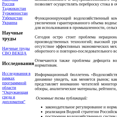
Россия
позволяет осуществлять переброску стока в об
Таджикистан
Туркменистан
Узбекистан
Функционирующий водохозяйственный комп
Украина
увеличения гарантированного объема водных
для использования в промышленности, сельск
Научные
Сегодня остро стоит проблема нерацион
труды
производственных технологий; высокий уро
отсутствие эффективных экономических мех
Научные труды
оборотного и повторно-последовательного 
СВО ВЕКЦА
Отмечаются также проблемы дефицита вод
Исследования
нормативам.
Исследования в
Информационный бюллетень «Водохозяйств
рамках
динамике увидеть, как меняется рынок; к
программной
представляет вниманию читателей монитор
области
обзоры, аналитические материалы, рейтинги
“Окружающая
среда и
Основные темы публикаций:
дипломатия”
законодательное регулирование и норм
реализация Водной стратегии Российск
построение водохозяйственных систем 