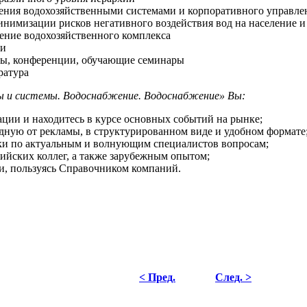
ения водохозяйственными системами и корпоративного управле
инимизации рисков негативного воздействия вод на население 
чение водохозяйственного комплекса
ки
умы, конференции, обучающие семинары
ратура
ы и системы. Водоснабжение. Водоснабжение» Вы:
ции и находитесь в курсе основных событий на рынке;
ную от рекламы, в структурированном виде и удобном формате
нки по актуальным и волнующим специалистов вопросам;
сийских коллег, а также зарубежным опытом;
и, пользуясь Справочником компаний.
< Пред.
След. >