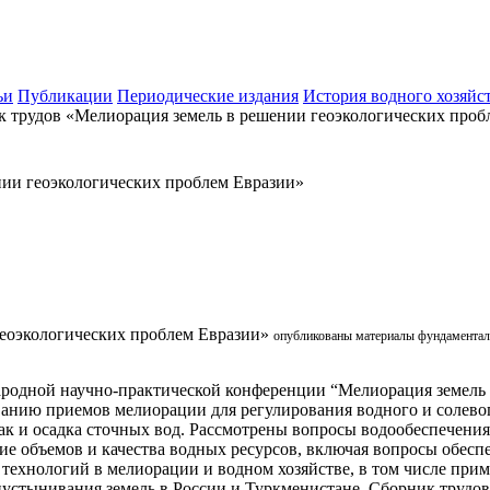
ьи
Публикации
Периодические издания
История водного хозяйс
 трудов «Мелиорация земель в решении геоэкологических проб
нии геоэкологических проблем Евразии»
геоэкологических проблем Евразии»
опубликованы материалы фундаментал
родной научно-практической конференции “Мелиорация земель 
анию приемов мелиорации для регулирования водного и солево
ак и осадка сточных вод. Рассмотрены вопросы водообеспечени
е объемов и качества водных ресурсов, включая вопросы обеспе
ехнологий в мелиорации и водном хозяйстве, в том числе при
устынивания земель в России и Туркменистане. Сборник трудов