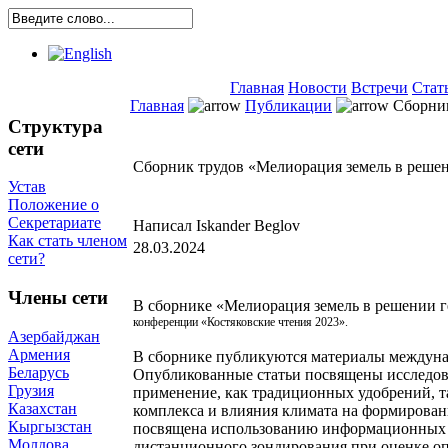
Главная
Новости
Встречи
Стат
Главная
Публикации
Сборник
Структура
сети
Сборник трудов «Мелиорация земель в реше
Устав
Положение о
Секретариате
Написал Iskander Beglov
Как стать членом
28.03.2024
сети?
Члены сети
В сборнике «Мелиорация земель в решении 
конференции «Костяковские чтения 2023».
Азербайджан
Армения
В сборнике публикуются материалы междуна
Беларусь
Опубликованные статьи посвящены исследов
Грузия
применение, как традиционных удобрений, т
Казахстан
комплекса и влияния климата на формировани
Кыргызстан
посвящена использованию информационных т
Молдова
дистанционного зондирования при оценке оп