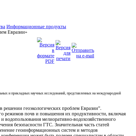
тва
Информационные продукты
лем Евразии»
ьных и прикладных научных исследований, представленных на международной
в решении геоэкологических проблем Евразии”.
го режимов почв и повышения их продуктивности, включая
я и водопользования мелиоративно-водохозяйственного
чения безопасности ГТС. Значительная часть статей
менение геоинформационных систем и методов
 конференции может быть полезен специалистам в области