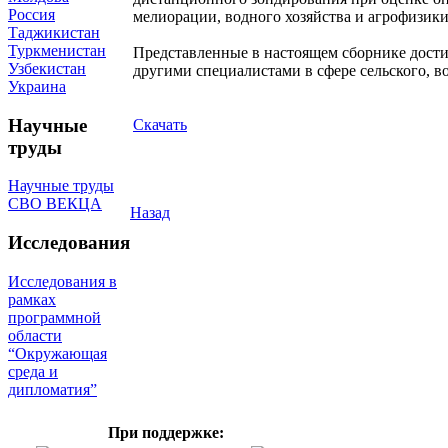
Россия
мелиорации, водного хозяйства и агрофизик
Таджикистан
Туркменистан
Представленные в настоящем сборнике дости
Узбекистан
другими специалистами в сфере сельского, в
Украина
Научные
Скачать
труды
Научные труды
СВО ВЕКЦА
Назад
Исследования
Исследования в
рамках
программной
области
“Окружающая
среда и
дипломатия”
При поддержке: