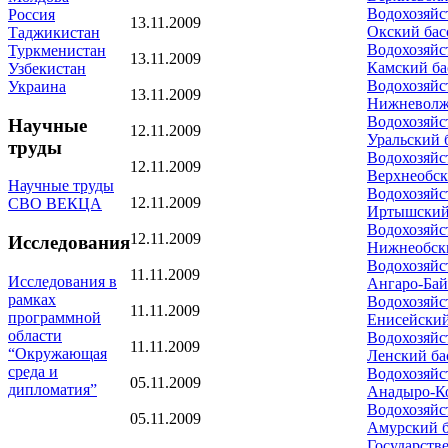
Водохозяйс
Россия
13.11.2009
Окский бас
Таджикистан
Водохозяйс
Туркменистан
13.11.2009
Камский ба
Узбекистан
Водохозяйс
Украина
13.11.2009
Нижневолж
Водохозяйс
Научные
12.11.2009
Уральский 
труды
Водохозяйс
12.11.2009
Верхнеобск
Научные труды
Водохозяйс
12.11.2009
СВО ВЕКЦА
Иртышский
Водохозяйс
12.11.2009
Исследования
Нижнеобски
Водохозяйс
11.11.2009
Исследования в
Ангаро-Бай
рамках
Водохозяйс
11.11.2009
программной
Енисейский
области
Водохозяйс
11.11.2009
“Окружающая
Ленский ба
среда и
Водохозяйс
05.11.2009
дипломатия”
Анадыро-К
Водохозяйс
05.11.2009
Амурский б
Государств