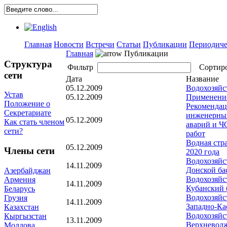
Главная
Новости
Встречи
Статьи
Публикации
Периодиче
Главная
Публикации
Структура
Фильтр
Сортир
сети
Дата
Название
05.12.2009
Водохозяйс
Устав
05.12.2009
Применение
Положение о
Рекомендац
Секретариате
инженерных
05.12.2009
Как стать членом
аварий и Ч
сети?
работ
Водная стр
05.12.2009
Члены сети
2020 года
Водохозяйс
14.11.2009
Донской ба
Азербайджан
Водохозяйс
Армения
14.11.2009
Кубанский 
Беларусь
Водохозяйс
Грузия
14.11.2009
Западно-Ка
Казахстан
Водохозяйс
Кыргызстан
13.11.2009
Верхневолж
Молдова