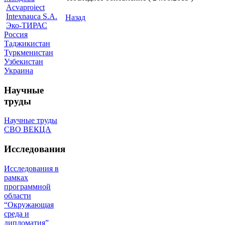
Acvaproiect
Intexnauca S.A.
Назад
Эко-ТИРАС
Россия
Таджикистан
Туркменистан
Узбекистан
Украина
Научные
труды
Научные труды
СВО ВЕКЦА
Исследования
Исследования в
рамках
программной
области
“Окружающая
среда и
дипломатия”