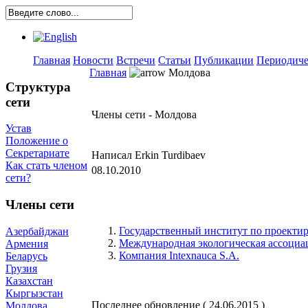
Главная
Новости
Встречи
Статьи
Публикации
Периодиче
Главная
Молдова
Структура
сети
Члены сети - Молдова
Устав
Положение о
Секретариате
Написал Erkin Turdibaev
Как стать членом
08.10.2010
сети?
Члены сети
Государственный институт по проектир
Азербайджан
Международная экологическая ассоциа
Армения
Компания Intexnauca S.A.
Беларусь
Грузия
Казахстан
Кыргызстан
Последнее обновление ( 24.06.2015 )
Молдова