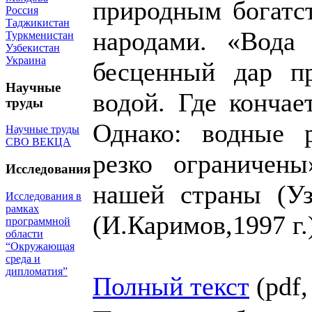
природным богатст
Россия
Таджикистан
народами. «Вода
Туркменистан
Узбекистан
Украина
бесценный дар п
Научные
водой. Где кончае
труды
Однако: водные 
Научные труды
СВО ВЕКЦА
резко ограничены
Исследования
нашей страны (Уз
Исследования в
рамках
(И.Каримов,1997 г.
программной
области
“Окружающая
среда и
дипломатия”
Полный текст
(pdf,