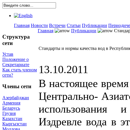
Главная
Новости
Встречи
Статьи
Публикации
Периодиче
Главная
Публикации
Стандар
Структура
сети
Стандарты и нормы качества вод в Республи
Устав
Положение о
Секретариате
13.10.2011
Как стать членом
сети?
В настоящее время
Члены сети
Центрально- Азиат
Азербайджан
Армения
использования 
Беларусь
Грузия
Издревле вода в э
Казахстан
Кыргызстан
Молдова