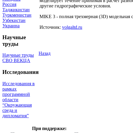
моделирует течение принимая в расчет разно
Россия
другие гидрографические условия.
Таджикистан
Туркменистан
MIKE 3 - полная трехмерная (3D) модельная
Узбекистан
Украина
Источник:
volgaltd.ru
Научные
труды
Назад
Научные труды
СВО ВЕКЦА
Исследования
Исследования в
рамках
программной
области
“Окружающая
среда и
дипломатия”
При поддержке: