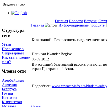
Главная
Новости
Встречи
Стат
Главная
Информационные продукты
Структура
сети
База знаний «Безопасность гидротехнически
Устав
Положение о
Секретариате
Написал Iskander Beglov
Как стать членом
06.09.2012
сети?
В настоящей базе знаний рассматриваются во
стран Центральной Азии.
Члены сети
Азербайджан
Армения
Подробнее:
www.cawater-info.net/bk/dam-safety
Беларусь
Грузия
Казахстан
Кыргызстан
Молдова
Назад