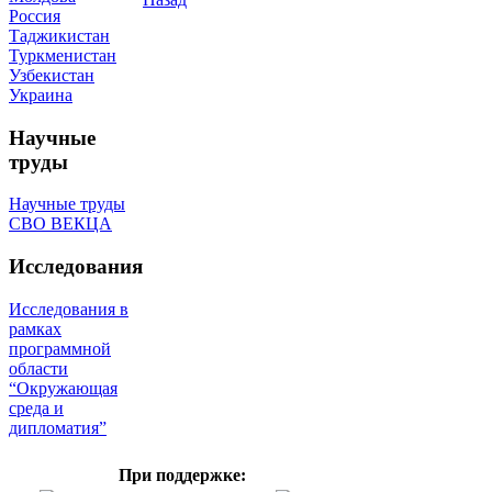
Россия
Таджикистан
Туркменистан
Узбекистан
Украина
Научные
труды
Научные труды
СВО ВЕКЦА
Исследования
Исследования в
рамках
программной
области
“Окружающая
среда и
дипломатия”
При поддержке: