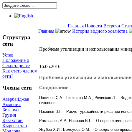
Главная
Новости
Встречи
Стат
Главная
История водного хозяйства
Структура
сети
Проблема утилизации и использования мине
Устав
Положение о
Секретариате
16.06.2016
Как стать членом
сети?
Проблема утилизации и использовани
Члены сети
Содержание
Полинов С.А., Пинхасов М.А., Речицкая Л. – Водо
Азербайджан
низовьев
Армения
Беларусь
Насонов В.Г. – Расчет урожайности риса при испо
Грузия
Казахстан
Рамазанов А.Р., Насонов В.Г. – О перспективе ра
Кыргызстан
Якубов Х.И., Белоусов О.М. – Определение пром
Молдова