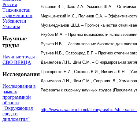
Россия
Насонов В.Г., Закс И.А., Усманов Ш.А. – Оптимиз
Таджикистан
Туркменистан
Меришенский М.С., Полинов С.А. – Эффективность
Узбекистан
Мухамеджанов Ш.Ш. – Прогноз качества откачивае
Украина
Якубов М.А. – Прогноз возможности использован
Научные
Рузиев И.Б. – Использование биоплато для очистк
труды
Рузиев И.Б., Остроброд Б.Г. – Прогноз степени з
Научные труды
СВО ВЕКЦА
Даниелова Л.Н., Шим С.М. – О нормировании загр
Прохоренко Н.И., Соколов В.И., Инякина Л.Н. – У
Исследования
Даниелова Л.Н., Шим С.М., Сапрыкин В., Хомякова
Исследования в
Рефераты к сборнику научных трудов (Проблема у
рамках
программной
области
“Окружающая
http://www.cawater-info.net/library/rus/hist/sb-tr-saniir
среда и
дипломатия”