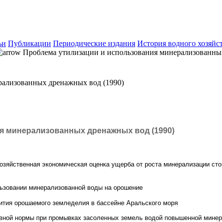
ьи
Публикации
Периодические издания
История водного хозяйс
Проблема утилизации и использования минерализованных
рализованных дренажных вод (1990)
я минерализованных дренажных вод (1990)
хозяйственная экономическая оценка ущерба от роста минерализации ст
льзовании минерализованной воды на орошение
звития орошаемого земледелия в бассейне Аральского моря
ывной нормы при промывках засоленных земель водой повышенной мине