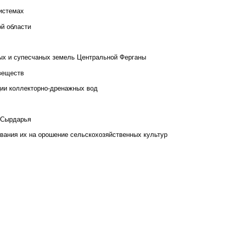
системах
ой области
ых и супесчаных земель Центральной Ферганы
 веществ
ции коллекторно-дренажных вод
б-Сырдарья
ования их на орошение сельскохозяйственных культур