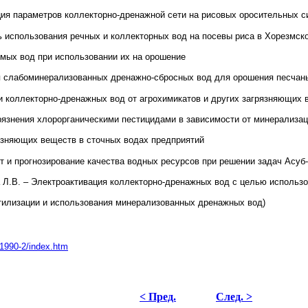
ация параметров коллекторно-дренажной сети на рисовых оросительных 
 использования речных и коллекторных вод на посевы риса в Хорезмск
мых вод при использовании их на орошение
ия слабоминерализованных дренажно-сбросных вод для орошения песчан
и коллекторно-дренажных вод от агрохимикатов и других загрязняющих
агрязнения хлорорганическими пестицидами в зависимости от минерализа
язняющих веществ в сточных водах предприятий
чет и прогнозирование качества водных ресурсов при решении задач Асу
 Л.В. – Электроактивация коллекторно-дренажных вод с целью использ
тилизации и использования минерализованных дренажных вод)
i-1990-2/index.htm
< Пред.
След. >