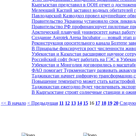
Кыргызстан представил в ООН отчет о достижен
Мелеющий Каспий заставил водных обитателей п
Павлодарский Казводхоз провел крупнейшее обв
Правительство Украины установило срок ликви
Правительство РФ профинансирует пилотные про
Арктический плавучий университет начал работу
Создание Agrotek Arena Incubator — новый этап
Реконструкция оросительного канала Бозтепе за
В Приаралье фиксируется рост численности жив
Узбекистан и Казахстан расширяют научное сотру
Российский софт будет работать на ГЭС в Узбеки
Узбекистан и Монголия договорились о масштабн
ФАО помогает Туркменистану развивать аквакуль
Таджикистан начнет цифровую трансформацию се
Повышение температур может стать катастрофой 
Таджикистан ежегодно будет увеличивать экспор
В Кыргызстане строят солнечные станции и ож
<< В начало
< Предыдущая
11
12
13
14
15
16
17
18
19
20
Следую