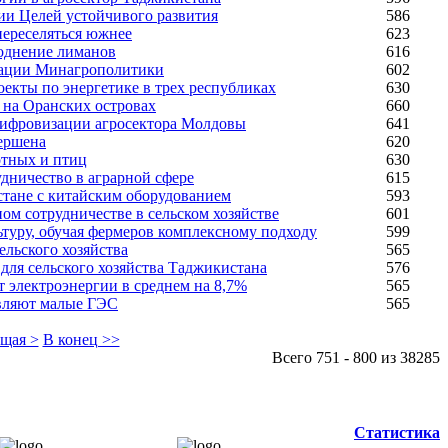
ии Целей устойчивого развития
586
ереселяться южнее
623
однение лиманов
616
дации Минагрополитики
602
екты по энергетике в трех республиках
630
 на Оранских островах
660
 цифровизации агросектора Молдовы
641
вершена
620
отных и птиц
630
дничество в аграрной сфере
615
стане с китайским оборудованием
593
ом сотрудничестве в сельском хозяйстве
601
туру, обучая фермеров комплексному подходу
599
льского хозяйства
565
для сельского хозяйства Таджикистана
576
т электроэнергии в среднем на 8,7%
565
ивляют малые ГЭС
565
щая >
В конец >>
Всего 751 - 800 из 38285
Статистика