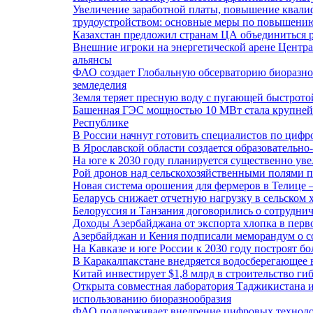
Увеличение заработной платы, повышение квали
трудоустройством: основные меры по повышению
Казахстан предложил странам ЦА объединиться р
Внешние игроки на энергетической арене Центра
альянсы
ФАО создает Глобальную обсерваторию биоразно
земледелия
Земля теряет пресную воду с пугающей быстротой
Башенная ГЭС мощностью 10 МВт стала крупней
Республике
В России начнут готовить специалистов по циф
В Ярославской области создается образовательн
На юге к 2030 году планируется существенно ув
Рой дронов над сельскохозяйственными полями 
Новая система орошения для фермеров в Телице 
Беларусь снижает отчетную нагрузку в сельском 
Белоруссия и Танзания договорились о сотруднич
Доходы Азербайджана от экспорта хлопка в перв
Азербайджан и Кения подписали меморандум о со
На Кавказе и юге России к 2030 году построят б
В Каракалпакстане внедряется водосберегающее 
Китай инвестирует $1,8 млрд в строительство ги
Открыта совместная лаборатория Таджикистана 
использованию биоразнообразия
ФАО поддерживает внедрение цифровых техноло