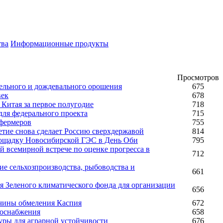
тва
Информационные продукты
Просмотров
пельного и дождевального орошения
675
век
678
 Китая за первое полугодие
718
для федерального проекта
715
 фермеров
755
тие снова сделает Россию сверхдержавой
814
лощадку Новосибирской ГЭС в День Оби
795
й всемирной встрече по оценке прогресса в
712
ие сельхозпроизводства, рыбоводства и
661
я Зеленого климатического фонда для организации
656
чины обмеления Каспия
672
доснабжения
658
уры для аграрной устойчивости
676