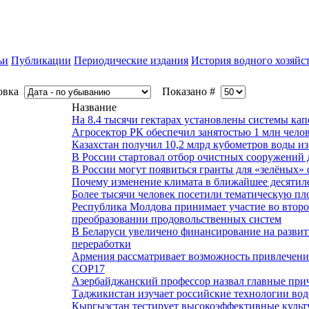
ьи
Публикации
Периодические издания
История водного хозяйс
овка
Показано #
Название
На 8.4 тысячи гектарах установлены системы ка
Агросектор РК обеспечил занятостью 1 млн чело
Казахстан получил 10,2 млрд кубометров воды из
В России стартовал отбор очистных сооружений 
В России могут появиться гранты для «зелёных»
Почему изменение климата в ближайшее десятиле
Более тысячи человек посетили тематическую п
Республика Молдова принимает участие во второ
преобразовании продовольственных систем
В Беларуси увеличено финансирование на развит
переработки
Армения рассматривает возможность привлечени
COP17
Азербайджанский профессор назвал главные при
Таджикистан изучает российские технологии во
Кыргызстан тестирует высокоэффективные культ