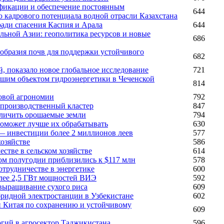
фикации и обеспечение постоянным
644
 кадрового потенциала водной отрасли Казахстана
ади спасения Каспия и Арала
644
льной Азии: геополитика ресурсов и новые
686
образия почв для поддержки устойчивого
682
, показало новое глобальное исследование
721
шим объектом гидроэнергетики в Чеченской
814
ровой агрономии
792
о-производственный кластер
847
еличить орошаемые земли
794
поможет лучше их обрабатывать
630
— инвестиции более 2 миллионов леев
577
хозяйстве
586
естве в сельском хозяйстве
614
ом полугодии приблизились к $117 млн
578
трудничестве в энергетике
600
олее 2,5 ГВт мощностей ВИЭ
592
выращивание сухого риса
609
бридной электростанции в Узбекистане
602
и Китая по сохранению и устойчивому
609
гий в агросектор Таджикистана
596