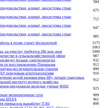
584
родовольствие, климат, экосистемы стран
675
родовольствие, климат, экосистемы стран
712
родовольствие, климат, экосистемы стран
947
родовольствие, климат, экосистемы стран
985
аботы в полях станет беспилотной
1175
1063
ы: на очистку требуется 286 млн леев
1069
ничестве в сельскохозяйственной сфере
987
роизведет больше электроэнергии
932
ии по восстановлению Приаралья
912
 научно-исследовательская станция
899
НАУ передовым агротехнологиям
916
ечение водой низовья реки Шу: четыре грантовых
912
льский институт водного хозяйства
решения предложили молодые ученые ФНЦ
925
ирные мелиоративные сети
909
ению БПЛА
961
цев превысила выработку ТЭЦ
899
авила ЭкоНиП 17.01.06-001-2017 «Охрана