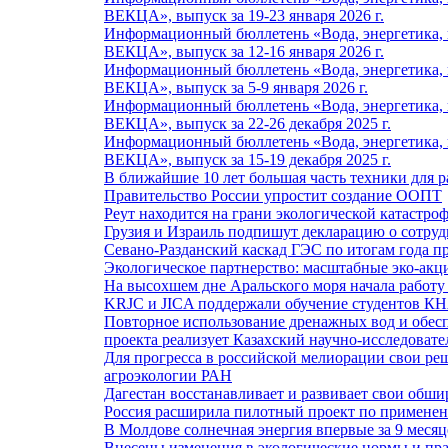
ВЕКЦА», выпуск за 19-23 января 2026 г.
Информационный бюллетень «Вода, энергетика, п
ВЕКЦА», выпуск за 12-16 января 2026 г.
Информационный бюллетень «Вода, энергетика, п
ВЕКЦА», выпуск за 5-9 января 2026 г.
Информационный бюллетень «Вода, энергетика, п
ВЕКЦА», выпуск за 22-26 декабря 2025 г.
Информационный бюллетень «Вода, энергетика, п
ВЕКЦА», выпуск за 15-19 декабря 2025 г.
В ближайшие 10 лет большая часть техники для р
Правительство России упростит создание ООПТ
Реут находится на грани экологической катастроф
Грузия и Израиль подпишут декларацию о сотруд
Севано-Разданский каскад ГЭС по итогам года п
Экологическое партнерство: масштабные эко-акц
На высохшем дне Аральского моря начала работу
KRJC и JICA поддержали обучение студентов К
Повторное использование дренажных вод и обесп
проекта реализует Казахский научно-исследовате
Для прогресса в российской мелиорации свои 
агроэкологии РАН
Дагестан восстанавливает и развивает свои обш
Россия расширила пилотный проект по примен
В Молдове солнечная энергия впервые за 9 меся
Внесены изменения в экологические нормы и пр