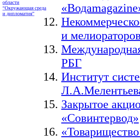
области
«Водаmagazine
“Окружающая среда
и дипломатия”
Некоммерческо
и мелиораторо
Международная
РБГ
Институт систе
Л.А.Мелентьев
Закрытое акци
«Совинтервод»
«Товарищество