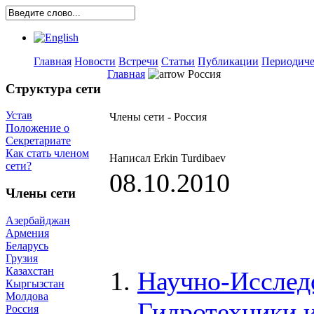
Главная
Новости
Встречи
Статьи
Публикации
Периодиче
Главная
Россия
Структура сети
Устав
Члены сети - Россия
Положение о
Секретариате
Как стать членом
Написал Erkin Turdibaev
сети?
08.10.2010
Члены сети
Азербайджан
Армения
Беларусь
Грузия
Казахстан
Научно-Исслед
Кыргызстан
Молдова
Гидротехники 
Россия