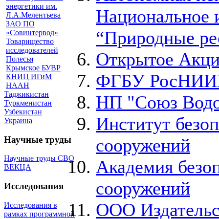
энергетики им.
Национальное 
Л.А.Мелентьева
ЗАО ПО
“Природные ре
«Совинтервод»
Товарищество
исследователей
Открытое Акци
Полесья
Крымское БУВР
ФГБУ РосНИ
КНИЦ ИГиМ
НААН
Таджикистан
НП "Союз Водо
Туркменистан
Узбекистан
Институт безо
Украина
Научные труды
сооружений
Научные труды СВО
Академия безо
ВЕКЦА
сооружений
Исследования
ООО Издательс
Исследования в
рамках программной