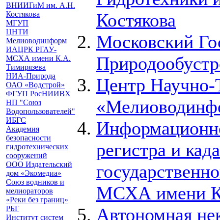
ВНИИГиМ им. А.Н.
Костякова
Костякова
МГУП
ЦНТИ
Московский Го
Мелиоводинформ
ИАЦРК РГАУ-
Природообустр
МСХА имени К.А.
Тимирязева
НИА-Природа
Центр Научно-
ОАО «Водстрой»
ФГУП РосНИИВХ
«Мелиоводинф
НП "Союз
Водопользователей"
ИБГС
Информационно
Академия
безопасности
регистра и кад
гидротехнических
сооружений
ООО Издательский
государственно
дом «Экомедиа»
Союз водников и
МСХА имени К.
мелиораторов
«Реки без границ»
РБГ
Автономная не
Институт систем