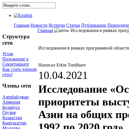
Главная
Новости
Встречи
Статьи
Публикации
Периодиче
Главная
Исследования в рамках прог
Структура
сети
Исследования в рамках программной област
Устав
Положение о
Секретариате
Написал Erkin Turdibaev
Как стать членом
10.04.2021
сети?
Члены сети
Исследование «О
Азербайджан
приоритеты выст
Армения
Беларусь
Азии на общих пр
Грузия
Казахстан
Кыргызстан
1992 по 2020 год»
Молдова