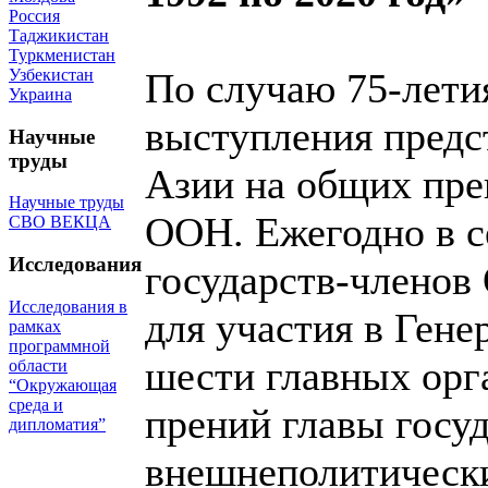
Россия
Таджикистан
Туркменистан
Узбекистан
По случаю 75-лет
Украина
выступления предс
Научные
труды
Азии на общих пре
Научные труды
ООН. Ежегодно в с
СВО ВЕКЦА
Исследования
государств-члено
Исследования в
для участия в Гене
рамках
программной
шести главных орг
области
“Окружающая
среда и
прений главы госуд
дипломатия”
внешнеполитически