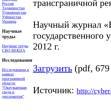
трансграничной ре
Россия
Таджикистан
Туркменистан
Узбекистан
Украина
Научный журнал «В
Научные
государственного 
труды
2012 г.
Научные труды
СВО ВЕКЦА
Исследования
Загрузить
(pdf, 67
Исследования в
рамках
программной
области
Источник:
“Окружающая
http://cyber
среда и
дипломатия”