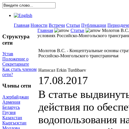
Главная
Новости
Встречи
Статьи
Публикации
Периодиче
Главная
Статьи
Молотов В.С.
условиях Российско-Монгольского трансгран
Структура
сети
Молотов В.С. - Концептуальные основы стра
Устав
Российско-Монгольского трансграничья
Положение о
Секретариате
Как стать членом
Написал Erkin Turdibaev
сети?
17.08.2017
Члены сети
В статье выдвину
Азербайджан
Армения
действия по обесп
Беларусь
Грузия
водопользования н
Казахстан
Кыргызстан
Молдова