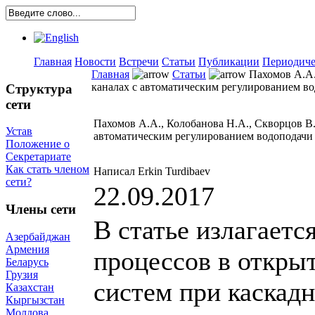
Главная
Новости
Встречи
Статьи
Публикации
Периодиче
Главная
Статьи
Пахомов А.А.,
каналах с автоматическим регулированием в
Структура
сети
Пахомов А.А., Колобанова Н.А., Скворцов В.
Устав
автоматическим регулированием водоподачи
Положение о
Секретариате
Как стать членом
Написал Erkin Turdibaev
сети?
22.09.2017
Члены сети
В статье излагаетс
Азербайджан
Армения
процессов в откры
Беларусь
Грузия
систем при каскад
Казахстан
Кыргызстан
Молдова