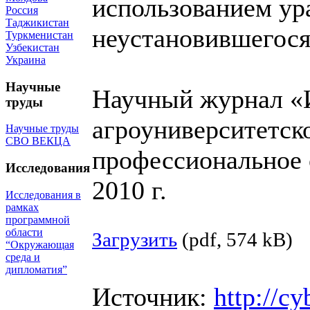
использованием ур
Россия
Таджикистан
неустановившегося
Туркменистан
Узбекистан
Украина
Научные
Научный журнал «
труды
агроуниверситетско
Научные труды
СВО ВЕКЦА
профессиональное 
Исследования
2010 г.
Исследования в
рамках
программной
области
Загрузить
(pdf, 574 kB)
“Окружающая
среда и
дипломатия”
Источник:
http://cy