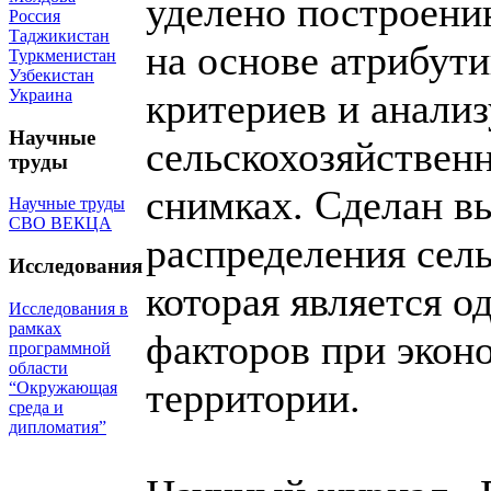
уделено построени
Россия
Таджикистан
на основе атрибути
Туркменистан
Узбекистан
Украина
критериев и анали
Научные
сельскохозяйствен
труды
снимках. Сделан в
Научные труды
СВО ВЕКЦА
распределения сел
Исследования
которая является 
Исследования в
рамках
факторов при экон
программной
области
территории.
“Окружающая
среда и
дипломатия”