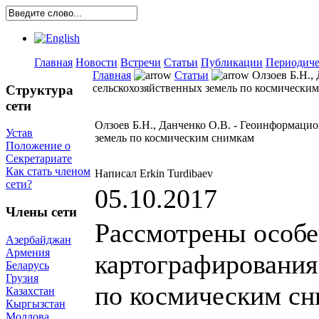
Главная
Новости
Встречи
Статьи
Публикации
Периодиче
Главная
Статьи
Олзоев Б.Н.,
сельскохозяйственных земель по космически
Структура
сети
Олзоев Б.Н., Данченко О.В. - Геоинформаци
Устав
земель по космическим снимкам
Положение о
Секретариате
Как стать членом
Написал Erkin Turdibaev
сети?
05.10.2017
Члены сети
Рассмотрены особ
Азербайджан
Армения
картографирования
Беларусь
Грузия
по космическим сн
Казахстан
Кыргызстан
Молдова