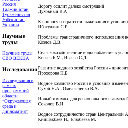
Россия
Дорогу осилит далеко смотрящий
Таджикистан
Духовный В.А
Туркменистан
Узбекистан
К вопросу о стратегии выживания в условия
Украина
Ибатуллин С.Р.
Научные
Проблемы трансграничного использования во
труды
Козлов Д.В.
Сельскохозяйственное водоснабжение в усло
Научные труды
Кизяев Б.М., Исаева С.Д.
СВО ВЕКЦА
Развитие водного хозяйства России - приори
Исследования
Прохорова Н.Б.
Исследования в
Водное хозяйство России в условиях измене
рамках
Сухой Н.А., Омельяненко В.А.
программной
области
Новый импульс для регионального взаимодей
“Окружающая
Соколов В.И.
среда и
дипломатия”
Водное сотрудничество стран Центральной 
Кипшакбаев Н., Елюбаева М.