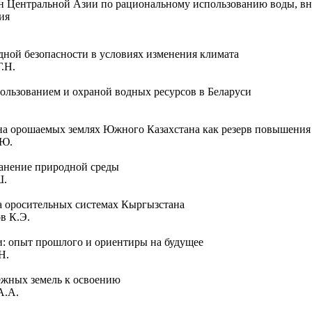
ан Центральной Азии по рациональному использованию воды, вн
ия
дной безопасности в условиях изменения климата
Г.Н.
льзованием и охраной водных ресурсов в Беларуси
на орошаемых землях Южного Казахстана как резерв повышения
.Ю.
анение природной среды
Ш.
 оросительных системах Кыргызстана
ов К.Э.
и: опыт прошлого и ориентиры на будущее
 Н.
ежных земель к освоению
 А.А.