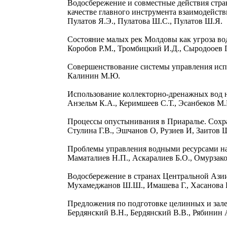
Водосбережение и совместные действия стр
качестве главного инструмента взаимодейств
Пулатов Я.Э., Пулатова Ш.С., Пулатов Ш.Я.
Состояние малых рек Молдовы как угроза во
Коробов Р.М., Тромбицкий И.Д., Сыродооев 
Совершенствование системы управления испо
Калинин М.Ю.
Использование коллекторно-дренажных вод 
Анзельм К.А., Керимшеев С.Т., Эсанбеков М
Процессы опустынивания в Приаралье. Сохр
Стулина Г.В., Эшчанов О, Рузиев И, Заитов 
Проблемы управления водными ресурсами на
Маматалиев Н.П., Аскаралиев Б.О., Омурзак
Водосбережение в странах Центральной Ази
Мухамеджанов Ш.Ш., Имашева Г., Хасанова
Предложения по подготовке целинных и зал
Бердянский В.Н., Бердянский В.В., Рябинин