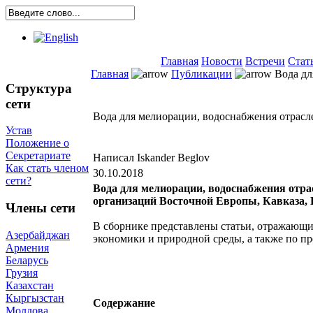
Главная
Новости
Встречи
Стат
Главная
Публикации
Вода дл
Структура
сети
Вода для мелиорации, водоснабжения отрасл
Устав
Положение о
Секретариате
Написал Iskander Beglov
Как стать членом
30.10.2018
сети?
Вода для мелиорации, водоснабжения отра
организаций Восточной Европы, Кавказа, Ц
Члены сети
В сборнике представлены статьи, отражающи
Азербайджан
экономики и природной среды, а также по п
Армения
Беларусь
Грузия
Казахстан
Кыргызстан
Содержание
Молдова