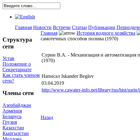
Главная
Новости
Встречи
Статьи
Публикации
Периодиче
Главная
История водного хозяйства
самотечных способов полива (1970)
Структура
сети
Сурин В.А. - Механизация и автоматизация 
Устав
(1970)
Положение о
Секретариате
Как стать членом
Написал Iskander Beglov
сети?
03.04.2019
http://www.cawater-info.net/library/rus/hist/surin
Члены сети
Азербайджан
Армения
Беларусь
Назад
Грузия
Казахстан
Кыргызстан
Молдова