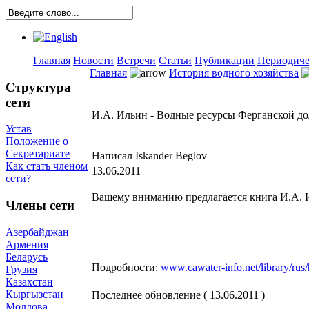
Главная
Новости
Встречи
Статьи
Публикации
Периодиче
Главная
История водного хозяйства
Структура
сети
И.А. Ильин - Водные ресурсы Ферганской до
Устав
Положение о
Секретариате
Написал Iskander Beglov
Как стать членом
13.06.2011
сети?
Вашему вниманию предлагается книга И.А. И
Члены сети
Азербайджан
Армения
Беларусь
Подробности:
www.cawater-info.net/library/rus/hi
Грузия
Казахстан
Кыргызстан
Последнее обновление ( 13.06.2011 )
Молдова