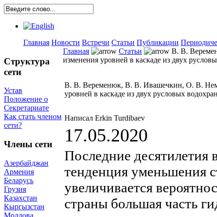
Главная
Новости
Встречи
Статьи
Публикации
Периодиче
Главная
Статьи
В. В. Вереме
изменения уровней в каскаде из двух руслов
Структура
сети
В. В. Веременюк, В. В. Ивашечкин, О. В. Н
Устав
уровней в каскаде из двух русловых водохр
Положение о
Секретариате
Как стать членом
Написал Erkin Turdibaev
сети?
17.05.2020
Члены сети
Последние десятилетия 
Азербайджан
тенденция уменьшения ст
Армения
Беларусь
увеличивается вероятнос
Грузия
Казахстан
страны большая часть г
Кыргызстан
Молдова