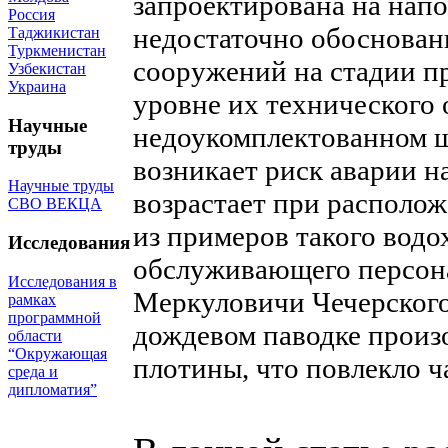
запроектирована на напо
Россия
недостаточно обоснован
Таджикистан
Туркменистан
сооружений на стадии п
Узбекистан
Украина
уровне их технического 
Научные
недоукомплектованном ш
труды
возникает риск аварии н
Научные труды
возрастает при располо
СВО ВЕКЦА
из примеров такого вод
Исследования
обслуживающего персона
Исследования в
Меркуловичи Чечерского
рамках
программной
дождевом паводке произ
области
“Окружающая
плотины, что повлекло ч
среда и
дипломатия”